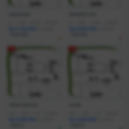
GAME GACOR
PRAGMATIC PLAY
I5
|
16GB
|
512GB
|
RTX3050
I7
|
16GB
|
512GB
|
RTX5050
Rp 11.500.000
Rp 22.887.000
Rp 12.799.000
Rp 21.999.000
Terjual 200+
Terjual 20+
-1%
-1%
SERVER TERGACOR
SLOT88
R7AI
|
16GB
|
1TB
|
RTX5060
R5AI
|
16GB
|
1TB
|
RTX5060
Rp 23.600.000
Rp 18.800.000
Rp 21.399.000
Rp 19.799.000
Terjual 6
Terjual 5