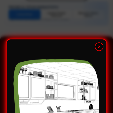
PROMO & FITUR NANASTOTO
Lomba Panjat
Bocoran Game
Lucky Draw
Turnover
Gacor
Angka estimasi. Bisa berlaku sesuai kebijakan bank / penyedia.
NANASTOTO | VreauMobila Material
Premium Support Logistic
Dengan VreauMobila Maerial Premium Support
Logistic NANASTOTO memberikan dukungan
penuh kepada setiap pengunjung untuk
memberikan sebuah fasilitas terbaru yang tentu