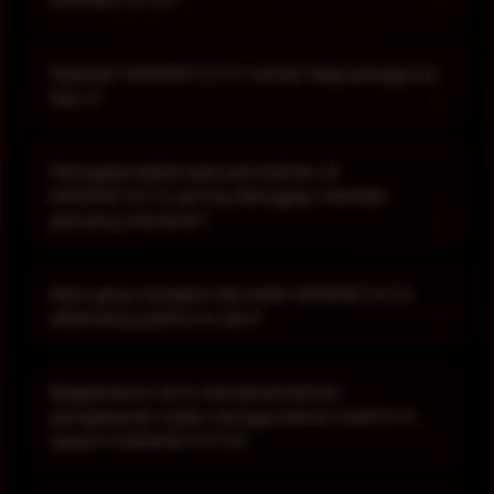
agar pengguna tetap dapat terhubung kapan
saja.
Jika akses utama mengalami gangguan,
pengguna dapat memakai link cadangan resmi
Apakah NANASTOTO ramah bagi pengguna
yang biasanya disediakan. Hal ini bertujuan agar
baru?
proses login dan penggunaan tetap berjalan
lancar tanpa hambatan.
Ya, NANASTOTO dirancang dengan tampilan
yang sederhana serta proses pendaftaran yang
Mengapa beberapa permainan di
mudah, sehingga pengguna baru dapat
NANASTOTO sering dianggap memiliki
memahami cara penggunaan tanpa kesulitan.
peluang menarik?
Hal ini biasanya dipengaruhi oleh variasi fitur
serta mekanisme permainan yang berbeda.
Apa yang menjadi nilai lebih NANASTOTO
Dengan pemahaman yang baik, pengguna dapat
dibanding platform lain?
menyesuaikan strategi sesuai preferensi
masing-masing.
Kelebihan NANASTOTO terletak pada
kestabilan sistem, kelengkapan pilihan
Bagaimana cara memaksimalkan
permainan, serta kemudahan akses dari
pengalaman saat menggunakan platform
berbagai perangkat, baik mobile maupun
seperti NANASTOTO?
desktop.
Pengguna disarankan untuk memahami cara