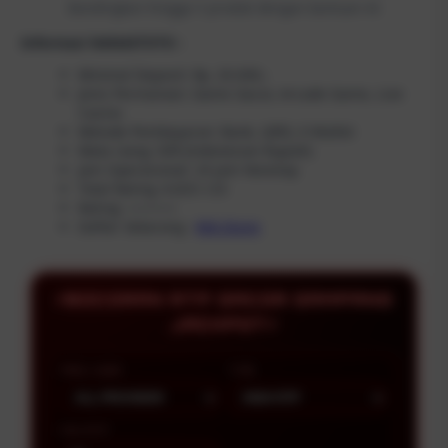
Bandingkan hingga 5 produk dengan bantuan AI
Informasi NANASTOTO :
Minimal Deposit: Rp. 20.000,-
Jenis Permainan: Game Gacor, Arcade Game, Live
Casino
Metode Pembayaran: Bank, QRIS, E-Wallet
Mata Uang: IDR (Indonesian Rupiah)
Jam Operasional: 24 Jam Nonstop
Total Rating: 8.825.123
Rating: ⭐⭐⭐⭐⭐
Daftar Sekarang :
Klik Disini
⚡BOCORAN RTP GACOR GAMPANG
JACKPOT⚡
PROVIDER
TIPE
MIN RTP