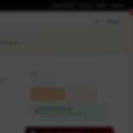
NANASTOTO
Promo
Daftar
Masuk
0
🛒
Masuk
atif Server
QTY
+ Keranjang
Beli
Autorized Access
💳
Link Login Resmi NANASTOTO