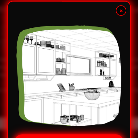
 VreauMobila Material Premium Support Lo
aerial Premium Support Logistic NANASTOTO memberi
engunjung untuk memberikan sebuah fasilitas terbaru ya
ain.
em
STABIL, CEPAT, dan TERBARU
Untuk Pengalaman Ak
Maksimal.