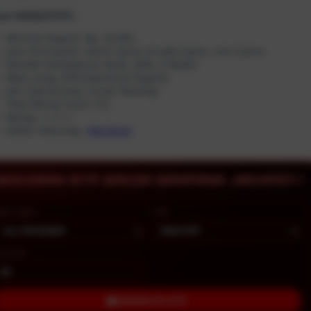
asi NANASTOTO :
Minimal Deposit: Rp. 20.000,-
Jenis Permainan: Game Gacor, Arcade Game, Live Casino
Metode Pembayaran: Bank, QRIS, E-Wallet
Mata Uang: IDR (Indonesian Rupiah)
Jam Operasional: 24 Jam Nonstop
Total Rating: 8.825.123
Rating: ⭐⭐⭐⭐⭐
Daftar Sekarang :
Klik Disini
BOCORAN RTP GACOR GAMPANG JACKPOT⚡
ROVIDER
TIPE
IN RTP
🎰
GENERATE RTP