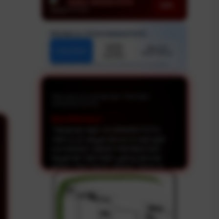
Daftar NANASTOTO
Info
Verified
PROMO & FITUR NANASTOTO
Lomba
Bocoran
Lucky Draw
Panjat
Game Gacor
Turnover
Angka estimasi. Bisa berlaku sesuai kebijakan bank / penyedia.
Review & Komentar Member
NANASTOTO
AnakRimba
"Saya udah pernah nyoba
beberapa platform lainnya, tapi
cuma di NANASTOTO aja yang
paling kerasa stabil dan aman.
Akses link alternatifnya selalu
lancar dan anti nawala, jadi saya
gak pernah kesulitan waktu mau
bermain."