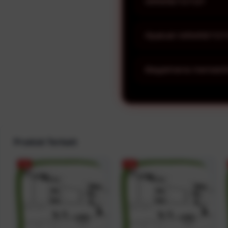
NANASTOTO?
Pengguna disarankan 
dengan bijak, serta m
Apakah NANASTOTO 
optimalm.
Ya, platform ini umu
permainan kapan saja
Bagaimana memasti
Pastikan hanya mengg
terhindar dari risiko 
Produk Terkait
-2%
-1%