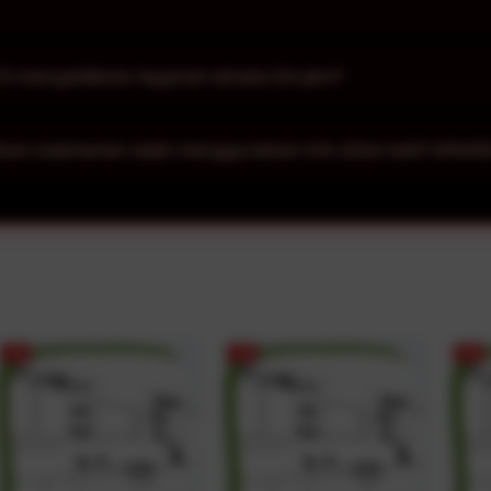
untuk memahami cara kerja fitur yang tersedia, mengatur 
enyesuaikan pilihan permainan agar pengalaman yang didapat
menyediakan layanan akses 24 jam?
mnya dapat diakses selama 24 jam penuh, sehingga pemain bi
 tanpa batasan waktu.
kan keamanan saat menggunakan link alternatif NAN
unakan link resmi yang dibagikan melalui sumber terperca
penipuan atau situs palsu.
-1%
-1%
-1%