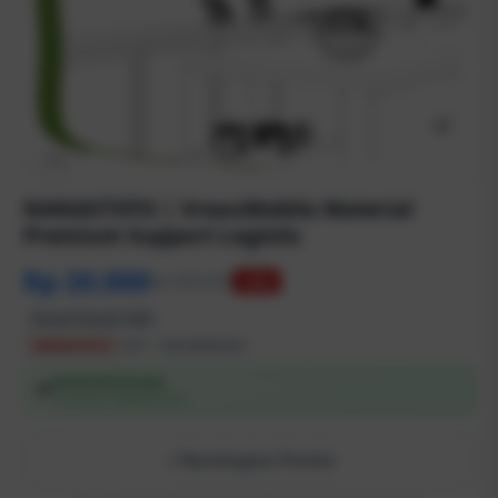
1/6
NANASTOTO | VreauMobila Material
Premium Support Logistic
Rp 20.000
Rp 500.000
-96%
Terjual Terjual 1825
NANASTOTO
SKU:
1S83N0880RID
Autorized Access
💳
Link Resmi NANASTOTO
Bandingkan Produk