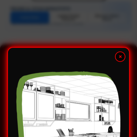
PROMO & FITUR NANASTOTO
Lomba Panjat
Bocoran Game
Lucky Draw
Turnover
Gacor
Angka estimasi. Bisa berlaku sesuai kebijakan bank / penyedia.
NANASTOTO | VreauMobila Material
Premium Support Logistic
Dengan VreauMobila Maerial Premium Support
Logistic NANASTOTO memberikan dukungan
penuh kepada setiap pengunjung untuk
memberikan sebuah fasilitas terbaru yang tentu