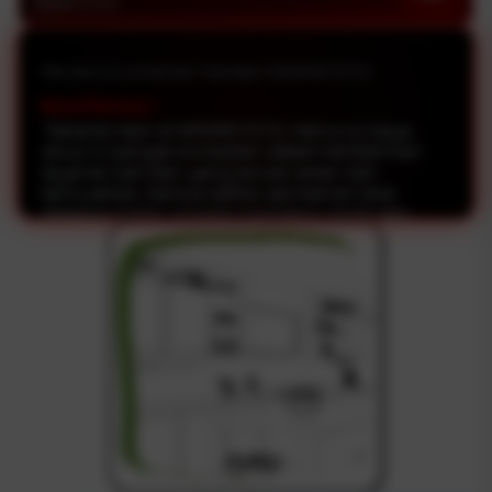
Verified
Review & Komentar Member NANASTOTO
AnakRimba
"Saya udah pernah nyoba beberapa platform
lainnya, tapi cuma di NANASTOTO aja yang
paling kerasa stabil dan aman. Akses link
alternatifnya selalu lancar dan anti nawala, jadi
saya gak pernah kesulitan waktu mau bermain."