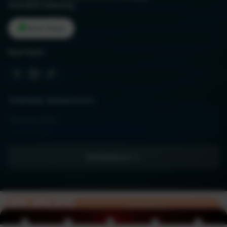
interaktif sekarang.
Kirim Pesan
Ikuti kami:
TENTANG NANASTOTO
Tentang Kami
Kontak Kami
Lokasi Toko
Selengkapnya
FAQ
PT. NANASTOTO
Jl. Progo No.16, Citarum
NANASTOTO ©
2026
PT NANASTOTO. All rights reserved.
Beli Sekarang
Kec. Bandung, Kota Bandung, Jawa Barat 40116
Rp 20.789.000
INFORMASI