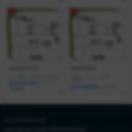
-1%
-1%
SERVER THAILAND
SERVER JEPANG
I7
|
16GB
|
512GB
|
RTX5050
CORE5
|
16GB
|
512GB
|
RTX4050
Rp 28.600.080
Rp 27.999.000
Rp 17.888.000
Rp 18.499.000
Terjual 6
BUTUH BANTUAN?
Hubungi kami melalui Official WhatsApp