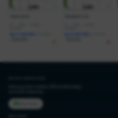
GAME GACOR
PRAGMATIC PLAY
I5
|
16GB
|
512GB
|
I7
|
16GB
|
512GB
|
RTX3050
RTX5050
Rp 11.500.000
Rp 22.887.000
Rp 12.799.000
Rp 21.999.000
Terjual 200+
Terjual 20+
BUTUH BANTUAN?
Hubungi kami melalui Official WhatsApp
interaktif sekarang.
Kirim Pesan
Ikuti kami: