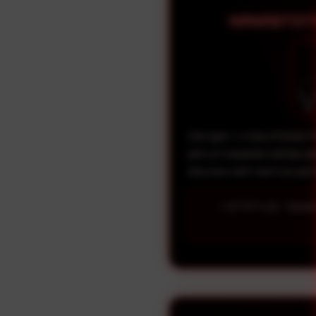
NANASTOTO |
Dengan VreauMobila M
penuh kepada setiap p
disukai oleh semua pem
⚡ STATUS : Sist