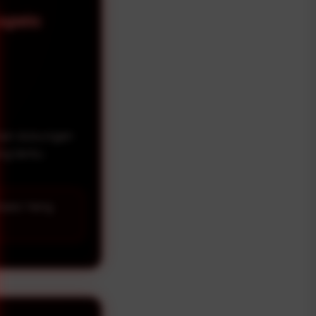
gistic
kan dukungan
ng tentu
ses Yang