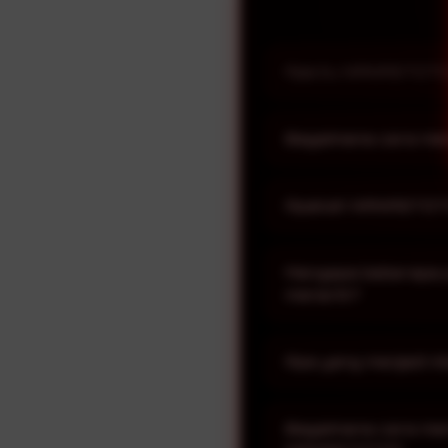
Apa itu NANASTOTO d
NANASTOTO merupakan
permainan dengan sist
Bagaimana cara men
agar pengguna tetap 
Jika akses utama men
biasanya disediakan. 
Apakah NANASTOTO
tanpa hambatan.
Ya, NANASTOTO diran
mudah, sehingga peng
Mengapa beberapa p
menarik?
Hal ini biasanya dipe
Dengan pemahaman yan
Apa yang menjadi ni
masing-masing.
Kelebihan NANASTOTO 
kemudahan akses dari
Bagaimana cara me