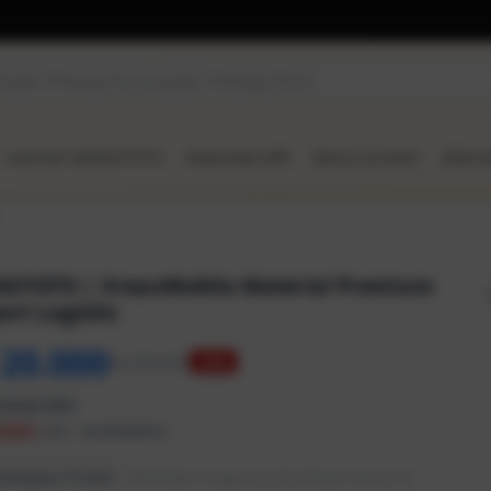
Livechat NANASTOTO
Download APK
Bonus & Event
Altern
STOTO | VreauMobila Material Premium
rt Logistic
20.000
Rp 500.000
-96%
 Terjual 1825
TOTO
SKU:
1S83N0880RID
ndingkan Produk
Bandingkan hingga 5 produk dengan bantuan AI