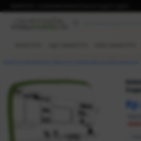
NANASTOTO | VreauMobila Material Premium Support Logistic
NANASTOTO
Login NANASTOTO
Daftar NANASTOTO
NANASTOTO
/
REKOMENDASI TERBAIK
/
SITUS RESMI
/
GAME GACOR
/
BOCORAN INFO
/
NANA
Suppo
Rp 
Terjual
NANAS
Ba