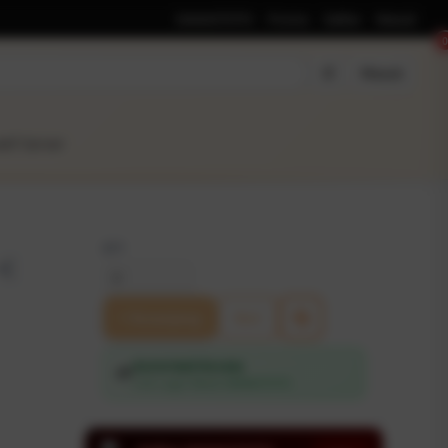
NANASTOTO
Promo
Daftar
Masuk
0
🛒
Masuk
atif Server
QTY
+ Keranjang
Beli
Autorized Access
💳
Link Login Resmi NANASTOTO