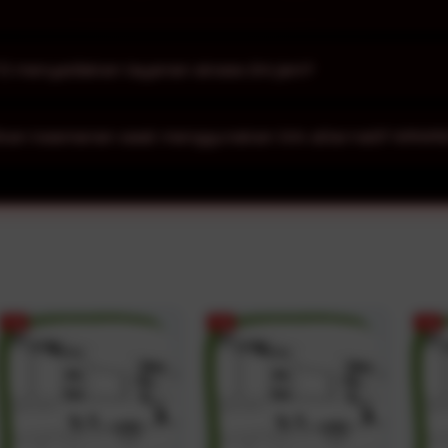
untuk memahami cara kerja fitur yang tersedia, mengatur 
enyesuaikan pilihan permainan agar pengalaman yang didapat
menyediakan layanan akses 24 jam?
mnya dapat diakses selama 24 jam penuh, sehingga pemain bi
 tanpa batasan waktu.
kan keamanan saat menggunakan link alternatif NAN
unakan link resmi yang dibagikan melalui sumber terperca
penipuan atau situs palsu.
-1%
-1%
-1%