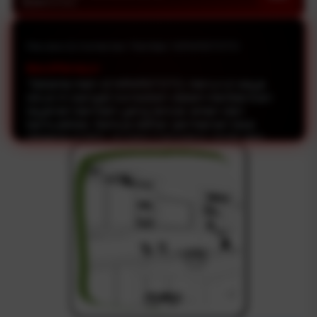
Verified
Review & Komentar Member NANASTOTO
AnakRimba
"Saya udah pernah nyoba beberapa platform
lainnya, tapi cuma di NANASTOTO aja yang
paling kerasa stabil dan aman. Akses link
alternatifnya selalu lancar dan anti nawala, jadi
saya gak pernah kesulitan waktu mau bermain."