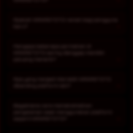
agar pengguna tetap dapat terhubung kapan
saja.
Jika akses utama mengalami gangguan,
pengguna dapat memakai link cadangan resmi
Apakah NANASTOTO ramah bagi pengguna
yang biasanya disediakan. Hal ini bertujuan agar
baru?
proses login dan penggunaan tetap berjalan
lancar tanpa hambatan.
Ya, NANASTOTO dirancang dengan tampilan
yang sederhana serta proses pendaftaran yang
Mengapa beberapa permainan di
mudah, sehingga pengguna baru dapat
NANASTOTO sering dianggap memiliki
memahami cara penggunaan tanpa kesulitan.
peluang menarik?
Hal ini biasanya dipengaruhi oleh variasi fitur
serta mekanisme permainan yang berbeda.
Apa yang menjadi nilai lebih NANASTOTO
Dengan pemahaman yang baik, pengguna dapat
dibanding platform lain?
menyesuaikan strategi sesuai preferensi
masing-masing.
Kelebihan NANASTOTO terletak pada
kestabilan sistem, kelengkapan pilihan
Bagaimana cara memaksimalkan
permainan, serta kemudahan akses dari
pengalaman saat menggunakan platform
berbagai perangkat, baik mobile maupun
seperti NANASTOTO?
desktop.
Pengguna disarankan untuk memahami cara