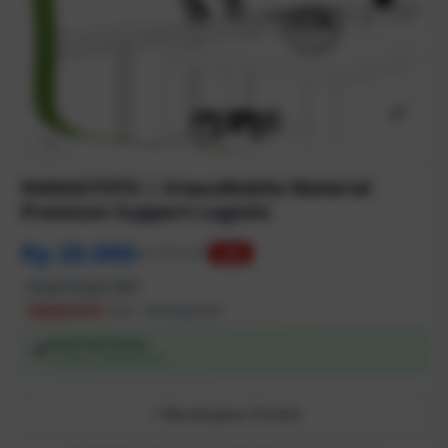
1/6
NANASTOTO | VreauMobila Material
Premium Support Logistic
Rp 20.000
Rp 500.000
-96%
Terjual Terjual 1825
NANASTOTO
SKU:
1S83N0880RID
Autorized Access
💳
Link Resmi NANASTOTO
Bandingkan Produk