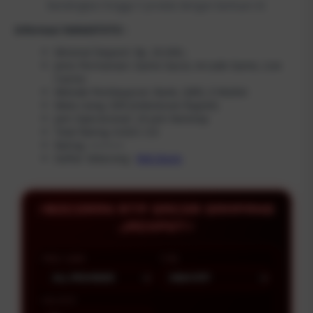
Bandingkan hingga 5 produk dengan bantuan AI
Informasi NANASTOTO :
Minimal Deposit: Rp. 20.000,-
Jenis Permainan: Game Gacor, Arcade Game, Live
Casino
Metode Pembayaran: Bank, QRIS, E-Wallet
Mata Uang: IDR (Indonesian Rupiah)
Jam Operasional: 24 Jam Nonstop
Total Rating: 8.825.123
Rating: ⭐⭐⭐⭐⭐
Daftar Sekarang :
Klik Disini
⚡BOCORAN RTP GACOR GAMPANG
JACKPOT⚡
PROVIDER
TIPE
MIN RTP