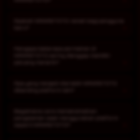
agar pengguna tetap dapat terhubung kapan
saja.
Jika akses utama mengalami gangguan,
pengguna dapat memakai link cadangan resmi
Apakah NANASTOTO ramah bagi pengguna
yang biasanya disediakan. Hal ini bertujuan agar
baru?
proses login dan penggunaan tetap berjalan
lancar tanpa hambatan.
Ya, NANASTOTO dirancang dengan tampilan
yang sederhana serta proses pendaftaran yang
Mengapa beberapa permainan di
mudah, sehingga pengguna baru dapat
NANASTOTO sering dianggap memiliki
memahami cara penggunaan tanpa kesulitan.
peluang menarik?
Hal ini biasanya dipengaruhi oleh variasi fitur
serta mekanisme permainan yang berbeda.
Apa yang menjadi nilai lebih NANASTOTO
Dengan pemahaman yang baik, pengguna dapat
dibanding platform lain?
menyesuaikan strategi sesuai preferensi
masing-masing.
Kelebihan NANASTOTO terletak pada
kestabilan sistem, kelengkapan pilihan
Bagaimana cara memaksimalkan
permainan, serta kemudahan akses dari
pengalaman saat menggunakan platform
berbagai perangkat, baik mobile maupun
seperti NANASTOTO?
desktop.
Pengguna disarankan untuk memahami cara