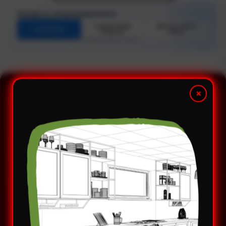
PROMO & FITUR NANASTOTO
Lomba Panjat
Bocoran Game
Lucky Draw
Turnover
Gacor
Angka estimasi. Bisa berlaku sesuai kebijakan bank / penyedia.
NANASTOTO | VreauMobila Material
Premium Support Logistic
Dengan VreauMobila Maerial Premium Support
Logistic NANASTOTO memberikan dukungan
penuh kepada setiap pengunjung untuk
memberikan sebuah fasilitas terbaru yang tentu