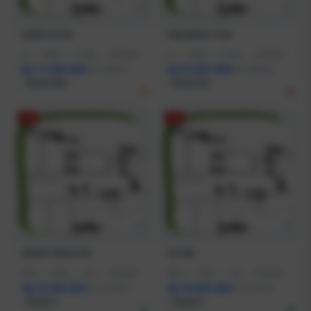
GAME GACOR
PRAGMATIC PLAY
I5
|
16GB
|
512GB
|
RTX3050
I7
|
16GB
|
512GB
|
RTX5050
Rp 11.500.000
Rp 22.887.000
Rp 12.799.000
Rp 21.999.000
Terjual 200+
Terjual 20+
-1%
-1%
SERVER TERGACOR
SLOT88
R7AI
|
16GB
|
1TB
|
RTX5060
R5AI
|
16GB
|
1TB
|
RTX5060
Rp 23.600.000
Rp 18.800.000
Rp 21.399.000
Rp 19.799.000
Terjual 6
Terjual 5