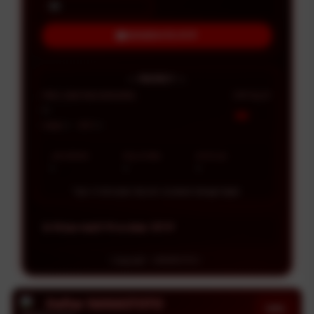
🎰
GENERATE RTP
— READY —
PROVIDER REKOMENDASI
RTP SLOT
-
-
-
-
Mode:
RTP:
JAM RAMAI
POLA MAIN
STATUS
-
-
-
Tips: Ini Simulasi Hiburan. Gunakan Dengan Bijak.
3 Alternatif Provider RTP
Copyright - NANASTOTO -
Daftar NANASTOTO
Info