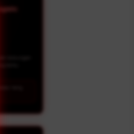
gistic
kan dukungan
ng tentu
ses Yang