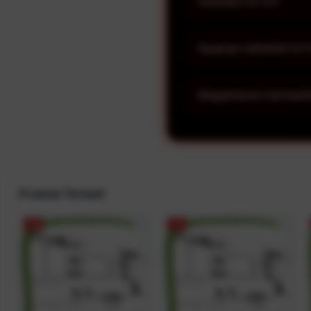
NANASTOTO?
Pengguna disarankan 
dengan bijak, serta m
Apakah NANASTOTO 
optimalm.
Ya, platform ini umu
permainan kapan saja
Bagaimana memasti
Pastikan hanya mengg
terhindar dari risiko 
Produk Terkait
-2%
-1%