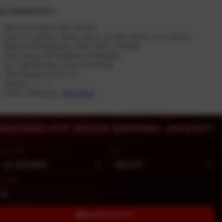
asi NANASTOTO :
Minimal Deposit: Rp. 20.000,-
Jenis Permainan: Game Gacor, Arcade Game, Live Casino
Metode Pembayaran: Bank, QRIS, E-Wallet
Mata Uang: IDR (Indonesian Rupiah)
Jam Operasional: 24 Jam Nonstop
Total Rating: 8.825.123
Rating: ⭐⭐⭐⭐⭐
Daftar Sekarang :
Klik Disini
BOCORAN RTP GACOR GAMPANG JACKPOT⚡
ROVIDER
TIPE
IN RTP
🎰
GENERATE RTP