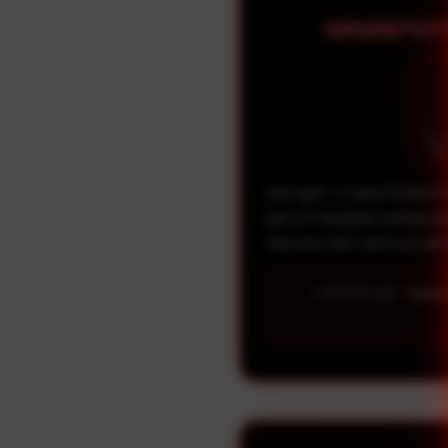
NANASTOTO |
Dengan VreauMobila M
penuh kepada setiap p
disukai oleh semua pem
⚡ STATUS : Sist