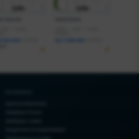
ER THAILAND
SERVER JEPANG
16GB
|
512GB
|
CORE5
|
16GB
|
512GB
|
050
RTX4050
8.600.080
Rp 17.888.000
Rp 27.999.000
Rp 18.499.000
ual 6
INFORMASI
Syarat & Ketentuan
Kebijakan Privasi
Kebijakan Cookie
Pengiriman & Pengembalian
Pembayaran & Cicilan