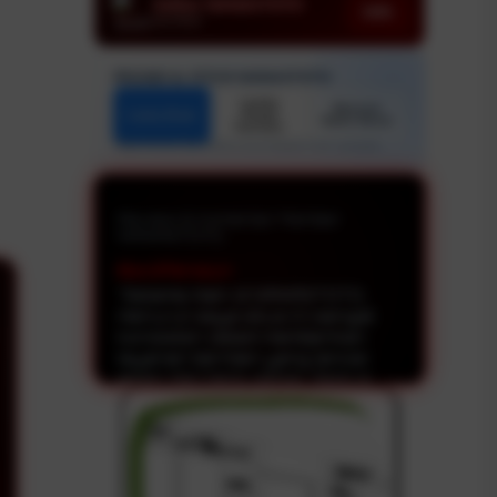
Daftar NANASTOTO
Info
Verified
PROMO & FITUR NANASTOTO
Lomba
Bocoran
Lucky Draw
Panjat
Game Gacor
Turnover
Angka estimasi. Bisa berlaku sesuai kebijakan bank / penyedia.
Review & Komentar Member
NANASTOTO
AnakRimba
"Saya udah pernah nyoba
beberapa platform lainnya, tapi
cuma di NANASTOTO aja yang
paling kerasa stabil dan aman.
Akses link alternatifnya selalu
lancar dan anti nawala, jadi saya
gak pernah kesulitan waktu mau
bermain."