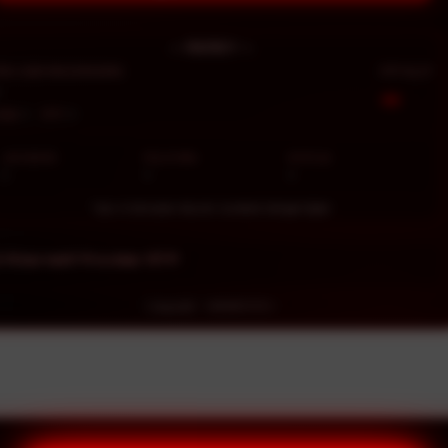
— READY —
ROVIDER REKOMENDASI
RTP SLOT
-
-
-
ode:
RTP:
JAM RAMAI
POLA MAIN
STATUS
-
-
-
Tips: Ini Simulasi Hiburan. Gunakan Dengan Bijak.
 Alternatif Provider RTP
Copyright - NANASTOTO -