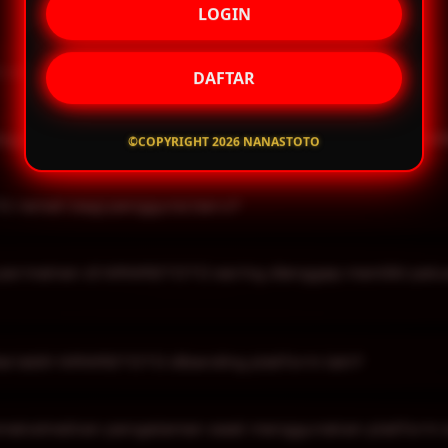
FAQ
LOGIN
alam kategori platform permainan digital saat ini?
DAFTAR
 layanan hiburan digital yang menghadirkan beragam pili
em yang dirancang stabil, akses cepat, serta dukungan alte
ggunakan akses cadangan jika terjadi kendala di NA
dapat terhubung kapan saja.
©COPYRIGHT 2026 NANASTOTO
galami gangguan, pengguna dapat memakai link cadangan r
Hal ini bertujuan agar proses login dan penggunaan tetap ber
 ramah bagi pengguna baru?
cang dengan tampilan yang sederhana serta proses pendaf
guna baru dapat memahami cara penggunaan tanpa kesulita
ermainan di NANASTOTO sering dianggap memiliki pel
ngaruhi oleh variasi fitur serta mekanisme permainan yang b
g baik, pengguna dapat menyesuaikan strategi sesuai pref
lai lebih NANASTOTO dibanding platform lain?
terletak pada kestabilan sistem, kelengkapan pilihan perm
 berbagai perangkat, baik mobile maupun desktop.
maksimalkan pengalaman saat menggunakan platform s