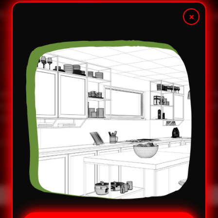
 VreauMobila Material Premium Support Lo
aerial Premium Support Logistic NANASTOTO memberi
engunjung untuk memberikan sebuah fasilitas terbaru ya
ain.
em
STABIL, CEPAT, dan TERBARU
Untuk Pengalaman Ak
Maksimal.