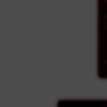
P
-
M
3