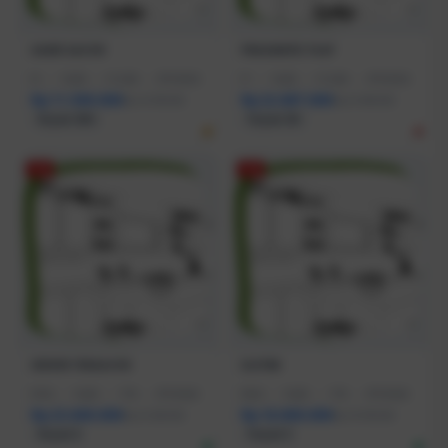
GAME GACOR
PRAGMATIC PLAY
I5
|
16GB
|
512GB
|
RTX3050
I7
|
16GB
|
512GB
|
RTX5050
Rp 11.500.000
Rp 22.887.000
Rp 12.799.000
Rp 21.999.000
Terjual 200+
Terjual 20+
-1%
-1%
SERVER TERGACOR
SLOT88
R7AI
|
16GB
|
1TB
|
RTX5060
R5AI
|
16GB
|
1TB
|
RTX5060
Rp 23.600.000
Rp 18.800.000
Rp 21.399.000
Rp 19.799.000
Terjual 6
Terjual 5