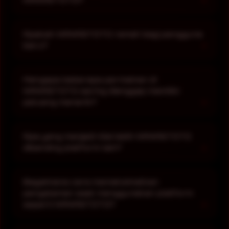
agar pengguna tetap dapat terhubung kapan
saja.
Jika akses utama mengalami gangguan,
pengguna dapat memakai link cadangan resmi
Apakah NANASTOTO ramah bagi pengguna
yang biasanya disediakan. Hal ini bertujuan agar
baru?
proses login dan penggunaan tetap berjalan
lancar tanpa hambatan.
Ya, NANASTOTO dirancang dengan tampilan
yang sederhana serta proses pendaftaran yang
Mengapa beberapa permainan di
mudah, sehingga pengguna baru dapat
NANASTOTO sering dianggap memiliki
memahami cara penggunaan tanpa kesulitan.
peluang menarik?
Hal ini biasanya dipengaruhi oleh variasi fitur
serta mekanisme permainan yang berbeda.
Apa yang menjadi nilai lebih NANASTOTO
Dengan pemahaman yang baik, pengguna dapat
dibanding platform lain?
menyesuaikan strategi sesuai preferensi
masing-masing.
Kelebihan NANASTOTO terletak pada
kestabilan sistem, kelengkapan pilihan
Bagaimana cara memaksimalkan
permainan, serta kemudahan akses dari
pengalaman saat menggunakan platform
berbagai perangkat, baik mobile maupun
seperti NANASTOTO?
desktop.
Pengguna disarankan untuk memahami cara