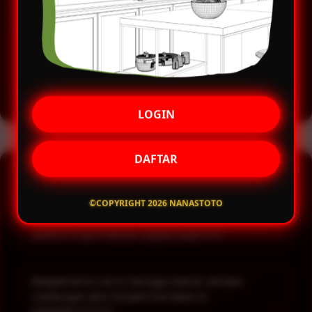
disukai oleh semua pemain.
⚡ STATUS : Sistem
STABIL, CEPAT, dan
TERBARU
Untuk Pengalaman Akses Yang
Maksimal.
LOGIN
DAFTAR
FAQ
©COPYRIGHT 2026 NANASTOTO
Apa itu NANASTOTO dalam kategori
platform permainan digital saat ini?
NANASTOTO merupakan layanan hiburan
digital yang menghadirkan beragam pilihan
Bagaimana cara menggunakan akses
permainan dengan sistem yang dirancang stabil,
cadangan jika terjadi kendala di
akses cepat, serta dukungan alternatif akses
NANASTOTO?