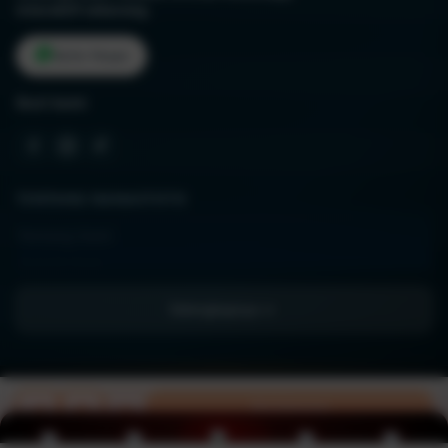
interaktif sekarang.
Kirim Pesan
Ikuti kami:
TENTANG NANASTOTO
Tentang Kami
Kontak Kami
Lokasi Toko
Selengkapnya
FAQ
PT. NANASTOTO
Jl. Progo No.16, Citarum
NANASTOTO ©
2026
PT NANASTOTO. All rights reserved.
Beli Sekarang
Kec. Bandung, Kota Bandung, Jawa Barat 40116
Rp 20.789.000
INFORMASI