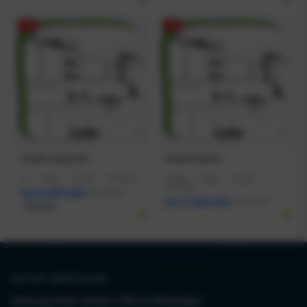
-1%
-1%
SERVER THAILAND
SERVER JEPANG
I7
|
16GB
|
512GB
|
RTX5050
CORE5
|
16GB
|
512GB
|
RTX4050
Rp 28.600.080
Rp 27.999.000
Rp 17.888.000
Rp 18.499.000
Terjual 6
BUTUH BANTUAN?
Hubungi kami melalui Official WhatsApp