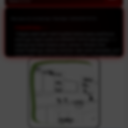
Verified
Review & Komentar Member NANASTOTO
AnakRimba
"Saya udah pernah nyoba beberapa platform
lainnya, tapi cuma di NANASTOTO aja yang
paling kerasa stabil dan aman. Akses link
alternatifnya selalu lancar dan anti nawala, jadi
saya gak pernah kesulitan waktu mau bermain."