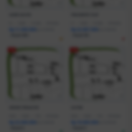
GAME GACOR
PRAGMATIC PLAY
I5
|
16GB
|
512GB
|
RTX3050
I7
|
16GB
|
512GB
|
RTX5050
Rp 11.500.000
Rp 22.887.000
Rp 12.799.000
Rp 21.999.000
Terjual 200+
Terjual 20+
-1%
-1%
SERVER TERGACOR
SLOT88
R7AI
|
16GB
|
1TB
|
RTX5060
R5AI
|
16GB
|
1TB
|
RTX5060
Rp 23.600.000
Rp 18.800.000
Rp 21.399.000
Rp 19.799.000
Terjual 6
Terjual 5