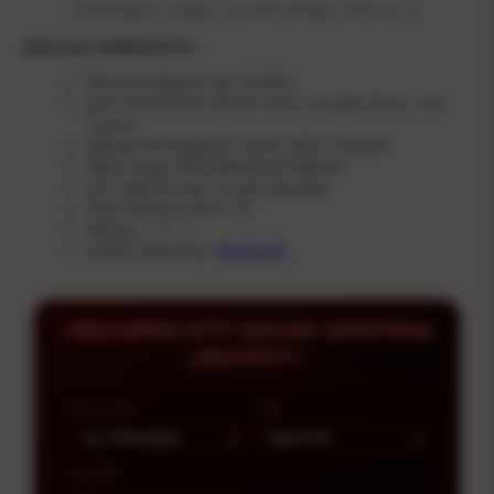
Bandingkan hingga 5 produk dengan bantuan AI
Informasi NANASTOTO :
Minimal Deposit: Rp. 20.000,-
Jenis Permainan: Game Gacor, Arcade Game, Live
Casino
Metode Pembayaran: Bank, QRIS, E-Wallet
Mata Uang: IDR (Indonesian Rupiah)
Jam Operasional: 24 Jam Nonstop
Total Rating: 8.825.123
Rating: ⭐⭐⭐⭐⭐
Daftar Sekarang :
Klik Disini
⚡BOCORAN RTP GACOR GAMPANG
JACKPOT⚡
PROVIDER
TIPE
MIN RTP