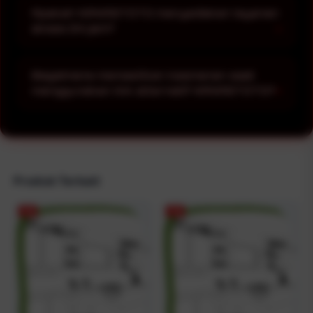
kerja fitur yang tersedia, mengatur penggunaan
Apakah NANASTOTO menyediakan layanan
dengan bijak, serta menyesuaikan pilihan
akses 24 jam?
permainan agar pengalaman yang didapat lebih
optimalm.
Ya, platform ini umumnya dapat diakses selama
24 jam penuh, sehingga pemain bisa menikmati
Bagaimana memastikan keamanan saat
permainan kapan saja tanpa batasan waktu.
menggunakan link alternatif NANASTOTO?
Pastikan hanya menggunakan link resmi yang
dibagikan melalui sumber terpercaya agar
terhindar dari risiko penipuan atau situs palsu.
Produk Terkait
-2%
-1%