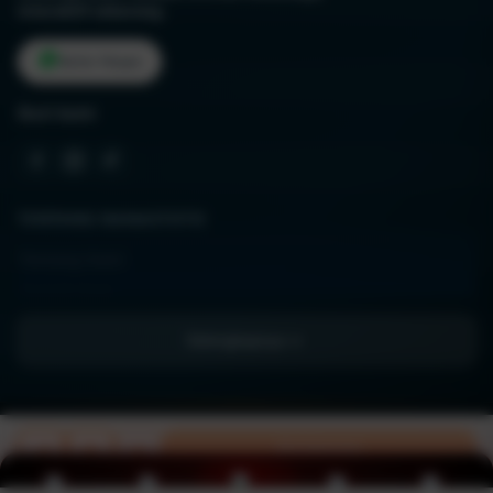
interaktif sekarang.
Kirim Pesan
Ikuti kami:
TENTANG NANASTOTO
Tentang Kami
Kontak Kami
Lokasi Toko
Selengkapnya
FAQ
PT. NANASTOTO
Jl. Progo No.16, Citarum
NANASTOTO ©
2026
PT NANASTOTO. All rights reserved.
Beli Sekarang
Kec. Bandung, Kota Bandung, Jawa Barat 40116
Rp 20.789.000
INFORMASI