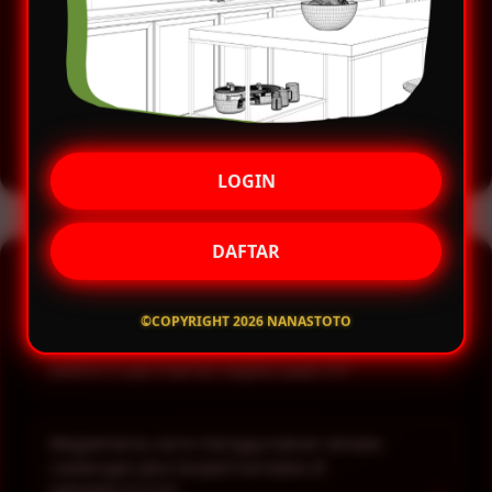
disukai oleh semua pemain.
⚡ STATUS : Sistem
STABIL, CEPAT, dan
TERBARU
Untuk Pengalaman Akses Yang
Maksimal.
LOGIN
DAFTAR
FAQ
©COPYRIGHT 2026 NANASTOTO
Apa itu NANASTOTO dalam kategori
platform permainan digital saat ini?
NANASTOTO merupakan layanan hiburan
digital yang menghadirkan beragam pilihan
Bagaimana cara menggunakan akses
permainan dengan sistem yang dirancang stabil,
cadangan jika terjadi kendala di
akses cepat, serta dukungan alternatif akses
NANASTOTO?