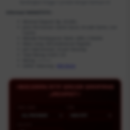
Bandingkan hingga 5 produk dengan bantuan AI
Informasi NANASTOTO :
Minimal Deposit: Rp. 20.000,-
Jenis Permainan: Game Gacor, Arcade Game, Live
Casino
Metode Pembayaran: Bank, QRIS, E-Wallet
Mata Uang: IDR (Indonesian Rupiah)
Jam Operasional: 24 Jam Nonstop
Total Rating: 8.825.123
Rating: ⭐⭐⭐⭐⭐
Daftar Sekarang :
Klik Disini
⚡BOCORAN RTP GACOR GAMPANG
JACKPOT⚡
PROVIDER
TIPE
MIN RTP