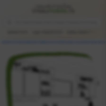
NANASTOTO
Login NANASTOTO
Daftar NANASTOTO
L
NANASTOTO
/
REKOMENDASI TERBAIK
/
SITUS RESMI
/
GAME GACOR
/
BOCORAN INFO
/