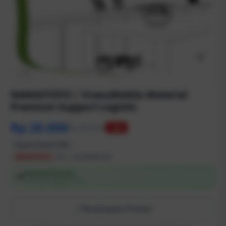
1/6
NANASTOTO | VreauMobila Material
Premium Support Logistic
Rp 20.000
Rp 500.000
-96%
Terjual Terjual 1825
NANASTOTO
SKU:
1S83N0880RID
Autorized Access
💳
Link Resmi NANASTOTO
Bandingkan Produk