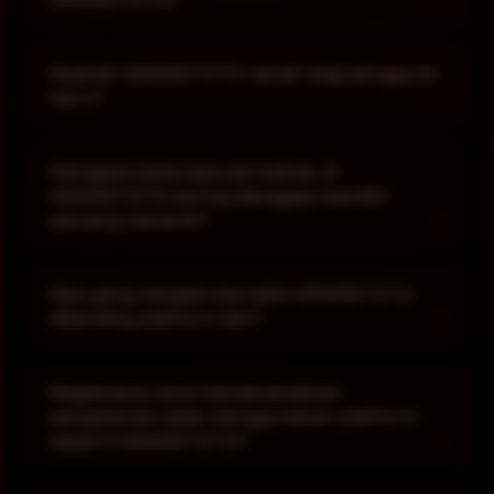
agar pengguna tetap dapat terhubung kapan
saja.
Jika akses utama mengalami gangguan,
pengguna dapat memakai link cadangan resmi
Apakah NANASTOTO ramah bagi pengguna
yang biasanya disediakan. Hal ini bertujuan agar
baru?
proses login dan penggunaan tetap berjalan
lancar tanpa hambatan.
Ya, NANASTOTO dirancang dengan tampilan
yang sederhana serta proses pendaftaran yang
Mengapa beberapa permainan di
mudah, sehingga pengguna baru dapat
NANASTOTO sering dianggap memiliki
memahami cara penggunaan tanpa kesulitan.
peluang menarik?
Hal ini biasanya dipengaruhi oleh variasi fitur
serta mekanisme permainan yang berbeda.
Apa yang menjadi nilai lebih NANASTOTO
Dengan pemahaman yang baik, pengguna dapat
dibanding platform lain?
menyesuaikan strategi sesuai preferensi
masing-masing.
Kelebihan NANASTOTO terletak pada
kestabilan sistem, kelengkapan pilihan
Bagaimana cara memaksimalkan
permainan, serta kemudahan akses dari
pengalaman saat menggunakan platform
berbagai perangkat, baik mobile maupun
seperti NANASTOTO?
desktop.
Pengguna disarankan untuk memahami cara