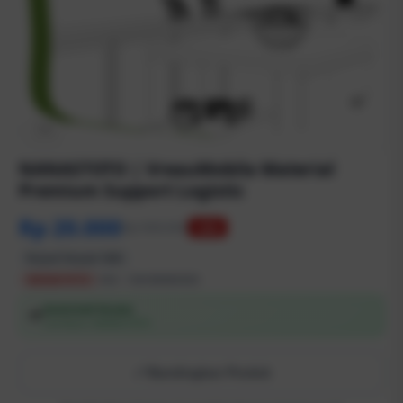
1/6
NANASTOTO | VreauMobila Material
Premium Support Logistic
Rp 20.000
Rp 500.000
-96%
Terjual Terjual 1825
NANASTOTO
SKU:
1S83N0880RID
Autorized Access
💳
Link Resmi NANASTOTO
Bandingkan Produk