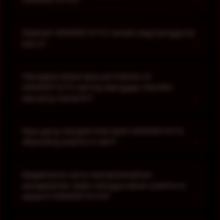
agar pengguna tetap dapat terhubung kapan
saja.
Jika akses utama mengalami gangguan,
pengguna dapat memakai link cadangan resmi
Apakah NANASTOTO ramah bagi pengguna
yang biasanya disediakan. Hal ini bertujuan agar
baru?
proses login dan penggunaan tetap berjalan
lancar tanpa hambatan.
Ya, NANASTOTO dirancang dengan tampilan
yang sederhana serta proses pendaftaran yang
Mengapa beberapa permainan di
mudah, sehingga pengguna baru dapat
NANASTOTO sering dianggap memiliki
memahami cara penggunaan tanpa kesulitan.
peluang menarik?
Hal ini biasanya dipengaruhi oleh variasi fitur
serta mekanisme permainan yang berbeda.
Apa yang menjadi nilai lebih NANASTOTO
Dengan pemahaman yang baik, pengguna dapat
dibanding platform lain?
menyesuaikan strategi sesuai preferensi
masing-masing.
Kelebihan NANASTOTO terletak pada
kestabilan sistem, kelengkapan pilihan
Bagaimana cara memaksimalkan
permainan, serta kemudahan akses dari
pengalaman saat menggunakan platform
berbagai perangkat, baik mobile maupun
seperti NANASTOTO?
desktop.
Pengguna disarankan untuk memahami cara