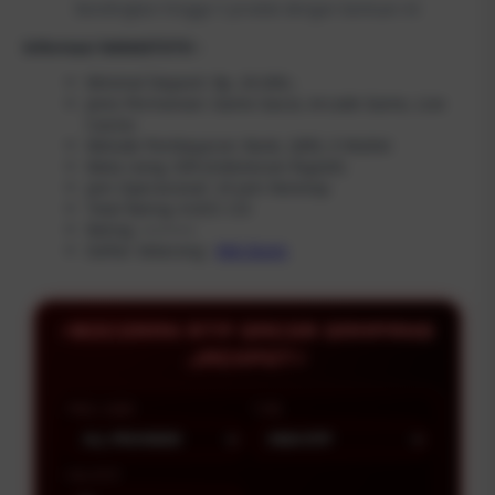
Bandingkan hingga 5 produk dengan bantuan AI
Informasi NANASTOTO :
Minimal Deposit: Rp. 20.000,-
Jenis Permainan: Game Gacor, Arcade Game, Live
Casino
Metode Pembayaran: Bank, QRIS, E-Wallet
Mata Uang: IDR (Indonesian Rupiah)
Jam Operasional: 24 Jam Nonstop
Total Rating: 8.825.123
Rating: ⭐⭐⭐⭐⭐
Daftar Sekarang :
Klik Disini
⚡BOCORAN RTP GACOR GAMPANG
JACKPOT⚡
PROVIDER
TIPE
MIN RTP