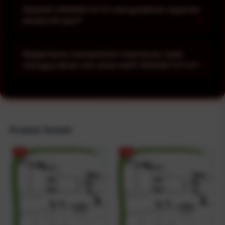
kerja fitur yang tersedia, mengatur penggunaan
Apakah NANASTOTO menyediakan layanan
dengan bijak, serta menyesuaikan pilihan
akses 24 jam?
permainan agar pengalaman yang didapat lebih
optimalm.
Ya, platform ini umumnya dapat diakses selama
24 jam penuh, sehingga pemain bisa menikmati
Bagaimana memastikan keamanan saat
permainan kapan saja tanpa batasan waktu.
menggunakan link alternatif NANASTOTO?
Pastikan hanya menggunakan link resmi yang
dibagikan melalui sumber terpercaya agar
terhindar dari risiko penipuan atau situs palsu.
Produk Terkait
-2%
-1%