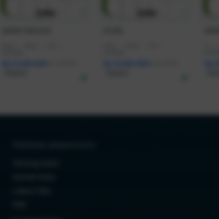
SERVER TERGACOR
SLOT88
SERV
R7AI
|
16GB
|
1TB
|
R5AI
|
16GB
|
1TB
|
I7
|
RTX5060
RTX5060
RTX5
Rp 23.600.000
Rp 18.800.000
Rp 2
Rp 21.399.000
Rp 19.799.000
Terjual 6
Terjual 5
Terj
TENTANG NANASTOTO
Tentang Kami
Kontak Kami
Lokasi Toko
FAQ