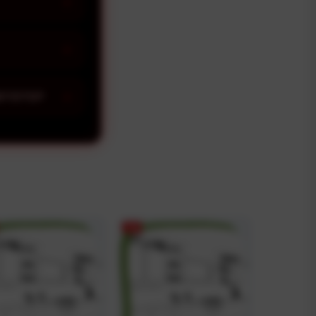
penggunaan
 lebih
sa menikmati
ASTOTO?
ya agar
-1%