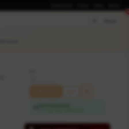
NANASTOTO
Promo
Daftar
Masuk
0
🛒
Masuk
atif Server
QTY
+ Keranjang
Beli
Autorized Access
💳
Link Login Resmi NANASTOTO