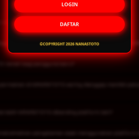
FAQ
LOGIN
alam kategori platform permainan digital saat ini?
DAFTAR
 layanan hiburan digital yang menghadirkan beragam pili
em yang dirancang stabil, akses cepat, serta dukungan alte
ggunakan akses cadangan jika terjadi kendala di NA
dapat terhubung kapan saja.
©COPYRIGHT 2026 NANASTOTO
galami gangguan, pengguna dapat memakai link cadangan r
Hal ini bertujuan agar proses login dan penggunaan tetap ber
 ramah bagi pengguna baru?
cang dengan tampilan yang sederhana serta proses pendaf
guna baru dapat memahami cara penggunaan tanpa kesulita
ermainan di NANASTOTO sering dianggap memiliki pel
ngaruhi oleh variasi fitur serta mekanisme permainan yang b
g baik, pengguna dapat menyesuaikan strategi sesuai pref
lai lebih NANASTOTO dibanding platform lain?
terletak pada kestabilan sistem, kelengkapan pilihan perm
 berbagai perangkat, baik mobile maupun desktop.
maksimalkan pengalaman saat menggunakan platform s