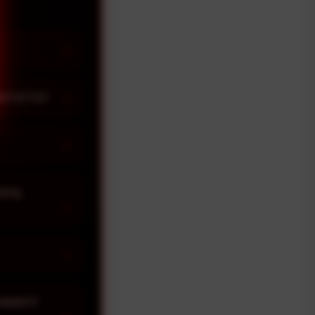
han
rnatif akses
NASTOTO?
esmi yang
jalan lancar
taran yang
n.
uang
erbeda.
erensi
ainan, serta
eperti