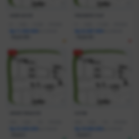
GAME GACOR
PRAGMATIC PLAY
I5
|
16GB
|
512GB
|
RTX3050
I7
|
16GB
|
512GB
|
RTX5050
Rp 11.500.000
Rp 22.887.000
Rp 12.799.000
Rp 21.999.000
Terjual 200+
Terjual 20+
-1%
-1%
SERVER TERGACOR
SLOT88
R7AI
|
16GB
|
1TB
|
RTX5060
R5AI
|
16GB
|
1TB
|
RTX5060
Rp 23.600.000
Rp 18.800.000
Rp 21.399.000
Rp 19.799.000
Terjual 6
Terjual 5