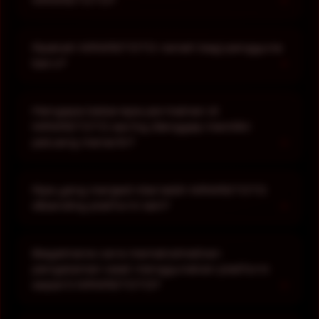
agar pengguna tetap dapat terhubung kapan
saja.
Jika akses utama mengalami gangguan,
pengguna dapat memakai link cadangan resmi
Apakah NANASTOTO ramah bagi pengguna
yang biasanya disediakan. Hal ini bertujuan agar
baru?
proses login dan penggunaan tetap berjalan
lancar tanpa hambatan.
Ya, NANASTOTO dirancang dengan tampilan
yang sederhana serta proses pendaftaran yang
Mengapa beberapa permainan di
mudah, sehingga pengguna baru dapat
NANASTOTO sering dianggap memiliki
memahami cara penggunaan tanpa kesulitan.
peluang menarik?
Hal ini biasanya dipengaruhi oleh variasi fitur
serta mekanisme permainan yang berbeda.
Apa yang menjadi nilai lebih NANASTOTO
Dengan pemahaman yang baik, pengguna dapat
dibanding platform lain?
menyesuaikan strategi sesuai preferensi
masing-masing.
Kelebihan NANASTOTO terletak pada
kestabilan sistem, kelengkapan pilihan
Bagaimana cara memaksimalkan
permainan, serta kemudahan akses dari
pengalaman saat menggunakan platform
berbagai perangkat, baik mobile maupun
seperti NANASTOTO?
desktop.
Pengguna disarankan untuk memahami cara