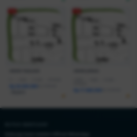
-1%
-1%
SERVER THAILAND
SERVER JEPANG
I7
|
16GB
|
512GB
|
RTX5050
CORE5
|
16GB
|
512GB
|
RTX4050
Rp 28.600.080
Rp 27.999.000
Rp 17.888.000
Rp 18.499.000
Terjual 6
BUTUH BANTUAN?
Hubungi kami melalui Official WhatsApp