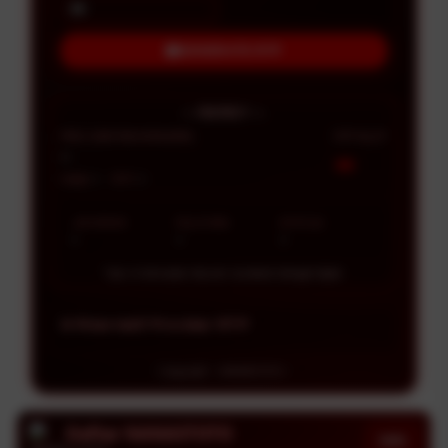
🎰
GENERATE RTP
— READY —
PROVIDER REKOMENDASI
RTP SLOT
-
-
-
-
Mode:
RTP:
JAM RAMAI
POLA MAIN
STATUS
-
-
-
Tips: Ini Simulasi Hiburan. Gunakan Dengan Bijak.
3 Alternatif Provider RTP
Copyright - NANASTOTO -
Daftar NANASTOTO
Info