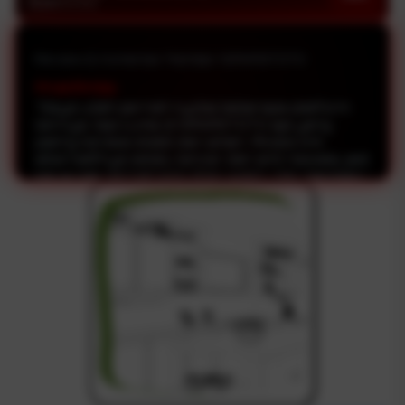
Verified
Review & Komentar Member NANASTOTO
AnakRimba
"Saya udah pernah nyoba beberapa platform
lainnya, tapi cuma di NANASTOTO aja yang
paling kerasa stabil dan aman. Akses link
alternatifnya selalu lancar dan anti nawala, jadi
saya gak pernah kesulitan waktu mau bermain."