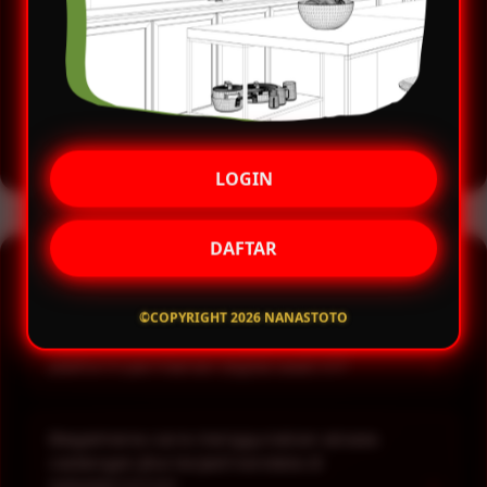
disukai oleh semua pemain.
⚡ STATUS : Sistem
STABIL, CEPAT, dan
TERBARU
Untuk Pengalaman Akses Yang
Maksimal.
LOGIN
DAFTAR
FAQ
©COPYRIGHT 2026 NANASTOTO
Apa itu NANASTOTO dalam kategori
platform permainan digital saat ini?
NANASTOTO merupakan layanan hiburan
digital yang menghadirkan beragam pilihan
Bagaimana cara menggunakan akses
permainan dengan sistem yang dirancang stabil,
cadangan jika terjadi kendala di
akses cepat, serta dukungan alternatif akses
NANASTOTO?