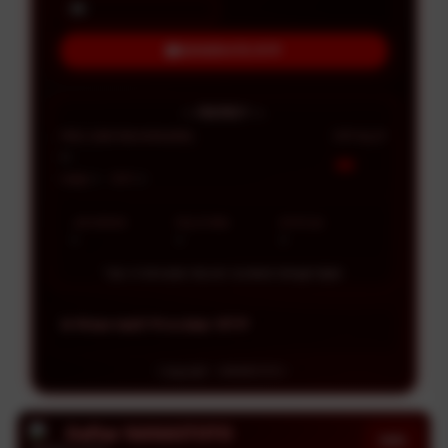
🎰
GENERATE RTP
— READY —
PROVIDER REKOMENDASI
RTP SLOT
-
-
-
-
Mode:
RTP:
JAM RAMAI
POLA MAIN
STATUS
-
-
-
Tips: Ini Simulasi Hiburan. Gunakan Dengan Bijak.
3 Alternatif Provider RTP
Copyright - NANASTOTO -
Daftar NANASTOTO
Info