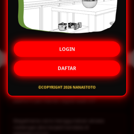
disukai oleh semua pemain.
⚡ STATUS : Sistem
STABIL, CEPAT, dan
TERBARU
Untuk Pengalaman Akses Yang
Maksimal.
LOGIN
DAFTAR
FAQ
©COPYRIGHT 2026 NANASTOTO
Apa itu NANASTOTO dalam kategori
platform permainan digital saat ini?
NANASTOTO merupakan layanan hiburan
digital yang menghadirkan beragam pilihan
Bagaimana cara menggunakan akses
permainan dengan sistem yang dirancang stabil,
cadangan jika terjadi kendala di
akses cepat, serta dukungan alternatif akses
NANASTOTO?