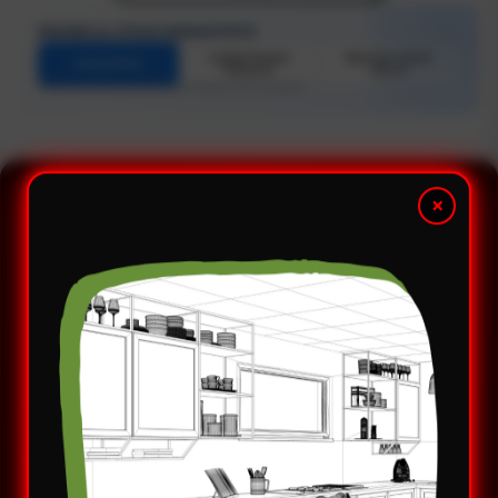
PROMO & FITUR NANASTOTO
Lomba Panjat
Bocoran Game
Lucky Draw
Turnover
Gacor
Angka estimasi. Bisa berlaku sesuai kebijakan bank / penyedia.
NANASTOTO | VreauMobila Material
Premium Support Logistic
Dengan VreauMobila Maerial Premium Support
Logistic NANASTOTO memberikan dukungan
penuh kepada setiap pengunjung untuk
memberikan sebuah fasilitas terbaru yang tentu