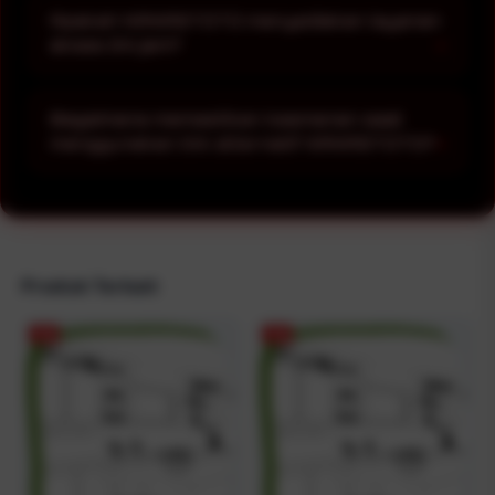
kerja fitur yang tersedia, mengatur penggunaan
Apakah NANASTOTO menyediakan layanan
dengan bijak, serta menyesuaikan pilihan
akses 24 jam?
permainan agar pengalaman yang didapat lebih
optimalm.
Ya, platform ini umumnya dapat diakses selama
24 jam penuh, sehingga pemain bisa menikmati
Bagaimana memastikan keamanan saat
permainan kapan saja tanpa batasan waktu.
menggunakan link alternatif NANASTOTO?
Pastikan hanya menggunakan link resmi yang
dibagikan melalui sumber terpercaya agar
terhindar dari risiko penipuan atau situs palsu.
Produk Terkait
-2%
-1%