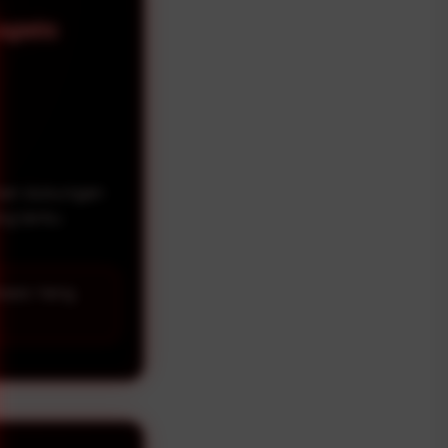
gistic
kan dukungan
ng tentu
ses Yang