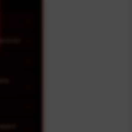
han
rnatif akses
NASTOTO?
esmi yang
jalan lancar
taran yang
n.
uang
erbeda.
erensi
ainan, serta
eperti