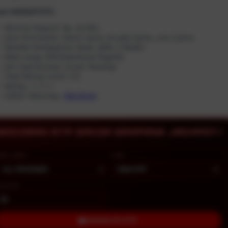
asi NANASTOTO :
Minimal Deposit: Rp. 20.000,-
Jenis Permainan: Game Gacor, Arcade Game, Live Casino
Metode Pembayaran: Bank, QRIS, E-Wallet
Mata Uang: IDR (Indonesian Rupiah)
Jam Operasional: 24 Jam Nonstop
Total Rating: 8.825.123
Rating: ⭐⭐⭐⭐⭐
Daftar Sekarang :
Klik Disini
BOCORAN RTP GACOR GAMPANG JACKPOT⚡
ROVIDER
TIPE
IN RTP
🎰
GENERATE RTP