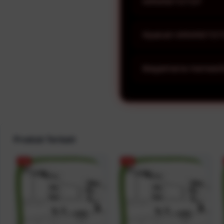
NANASTOTO?
Pengguna disarankan 
dengan bijak, serta m
Apakah NANASTOTO 
optimalm.
Ya, platform ini umu
permainan kapan saja
Bagaimana memasti
Pastikan hanya mengg
terhindar dari risiko 
Produk Terkait
-2%
-1%