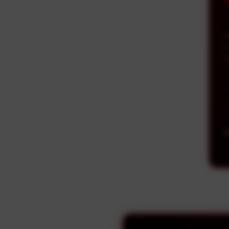
P
-
M
3