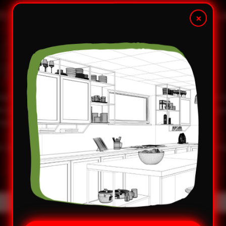
 VreauMobila Material Premium Support Lo
aerial Premium Support Logistic NANASTOTO memberi
engunjung untuk memberikan sebuah fasilitas terbaru ya
ain.
em
STABIL, CEPAT, dan TERBARU
Untuk Pengalaman Ak
Maksimal.