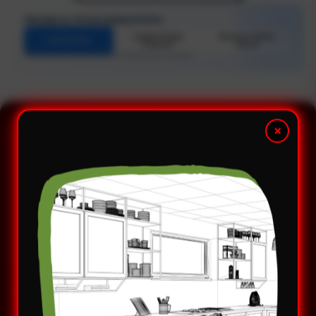
PROMO & FITUR NANASTOTO
Lomba Panjat
Bocoran Game
Lucky Draw
Turnover
Gacor
Angka estimasi. Bisa berlaku sesuai kebijakan bank / penyedia.
NANASTOTO | VreauMobila Material
Premium Support Logistic
Dengan VreauMobila Maerial Premium Support
Logistic NANASTOTO memberikan dukungan
penuh kepada setiap pengunjung untuk
memberikan sebuah fasilitas terbaru yang tentu