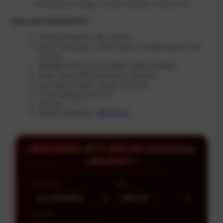
Bandingkan hingga 5 produk dengan bantuan AI
Informasi NANASTOTO :
Minimal Deposit: Rp. 20.000,-
Jenis Permainan: Game Gacor, Arcade Game, Live
Casino
Metode Pembayaran: Bank, QRIS, E-Wallet
Mata Uang: IDR (Indonesian Rupiah)
Jam Operasional: 24 Jam Nonstop
Total Rating: 8.825.123
Rating: ⭐⭐⭐⭐⭐
Daftar Sekarang :
Klik Disini
⚡BOCORAN RTP GACOR GAMPANG
JACKPOT⚡
PROVIDER
TIPE
MIN RTP