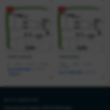
-1%
-1%
SERVER THAILAND
SERVER JEPANG
I7
|
16GB
|
512GB
|
RTX5050
CORE5
|
16GB
|
512GB
|
RTX4050
Rp 28.600.080
Rp 27.999.000
Rp 17.888.000
Rp 18.499.000
Terjual 6
BUTUH BANTUAN?
Hubungi kami melalui Official WhatsApp