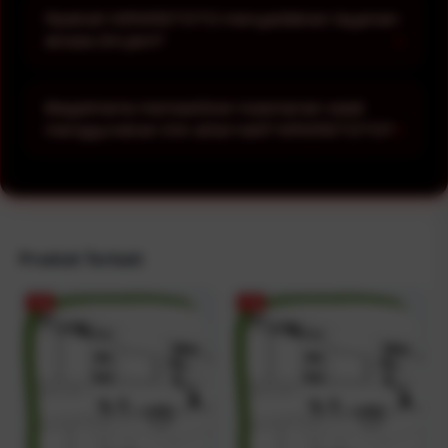
kerja fitur yang tersedia, mengatur penggunaan
Apakah NANASTOTO menyediakan layanan
dengan bijak, serta menyesuaikan pilihan
akses 24 jam?
permainan agar pengalaman yang didapat lebih
optimalm.
Ya, platform ini umumnya dapat diakses selama
24 jam penuh, sehingga pemain bisa menikmati
Bagaimana memastikan keamanan saat
permainan kapan saja tanpa batasan waktu.
menggunakan link alternatif NANASTOTO?
Pastikan hanya menggunakan link resmi yang
dibagikan melalui sumber terpercaya agar
terhindar dari risiko penipuan atau situs palsu.
Produk Terkait
-2%
-1%