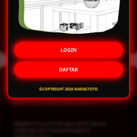
disukai oleh semua pemain.
⚡ STATUS : Sistem
STABIL, CEPAT, dan
TERBARU
Untuk Pengalaman Akses Yang
Maksimal.
LOGIN
DAFTAR
FAQ
©COPYRIGHT 2026 NANASTOTO
Apa itu NANASTOTO dalam kategori
platform permainan digital saat ini?
NANASTOTO merupakan layanan hiburan
digital yang menghadirkan beragam pilihan
Bagaimana cara menggunakan akses
permainan dengan sistem yang dirancang stabil,
cadangan jika terjadi kendala di
akses cepat, serta dukungan alternatif akses
NANASTOTO?