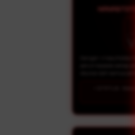
NANASTOTO |
Dengan VreauMobila M
penuh kepada setiap p
disukai oleh semua pem
⚡ STATUS : Sist