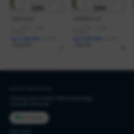
GAME GACOR
PRAGMATIC PLAY
I5
|
16GB
|
512GB
|
I7
|
16GB
|
512GB
|
RTX3050
RTX5050
Rp 11.500.000
Rp 22.887.000
Rp 12.799.000
Rp 21.999.000
Terjual 200+
Terjual 20+
BUTUH BANTUAN?
Hubungi kami melalui Official WhatsApp
interaktif sekarang.
Kirim Pesan
Ikuti kami: