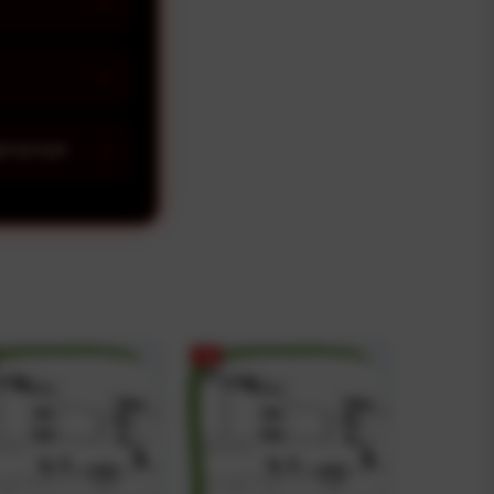
penggunaan
 lebih
sa menikmati
ASTOTO?
ya agar
-1%