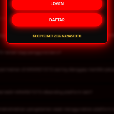
FAQ
LOGIN
alam kategori platform permainan digital saat ini?
DAFTAR
 layanan hiburan digital yang menghadirkan beragam pili
em yang dirancang stabil, akses cepat, serta dukungan alte
ggunakan akses cadangan jika terjadi kendala di NA
dapat terhubung kapan saja.
©COPYRIGHT 2026 NANASTOTO
galami gangguan, pengguna dapat memakai link cadangan r
Hal ini bertujuan agar proses login dan penggunaan tetap ber
 ramah bagi pengguna baru?
cang dengan tampilan yang sederhana serta proses pendaf
guna baru dapat memahami cara penggunaan tanpa kesulita
ermainan di NANASTOTO sering dianggap memiliki pel
ngaruhi oleh variasi fitur serta mekanisme permainan yang b
g baik, pengguna dapat menyesuaikan strategi sesuai pref
lai lebih NANASTOTO dibanding platform lain?
terletak pada kestabilan sistem, kelengkapan pilihan perm
 berbagai perangkat, baik mobile maupun desktop.
maksimalkan pengalaman saat menggunakan platform s