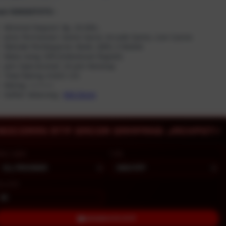
asi NANASTOTO :
Minimal Deposit: Rp. 20.000,-
Jenis Permainan: Game Gacor, Arcade Game, Live Casino
Metode Pembayaran: Bank, QRIS, E-Wallet
Mata Uang: IDR (Indonesian Rupiah)
Jam Operasional: 24 Jam Nonstop
Total Rating: 8.825.123
Rating: ⭐⭐⭐⭐⭐
Daftar Sekarang :
Klik Disini
BOCORAN RTP GACOR GAMPANG JACKPOT⚡
ROVIDER
TIPE
IN RTP
🎰
GENERATE RTP