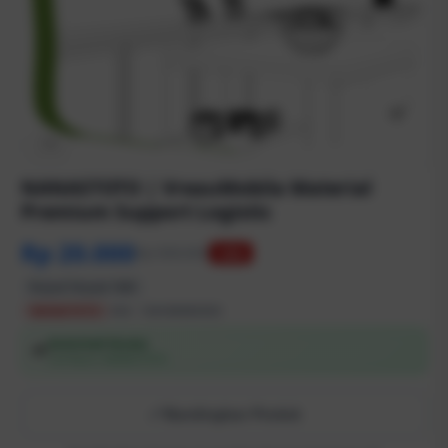
1/6
NANASTOTO | VreauMobila Material
Premium Support Logistic
Rp 20.000
Rp 500.000
-96%
Terjual Terjual 1825
NANASTOTO
SKU:
1S83N0880RID
Autorized Access
💳
Link Resmi NANASTOTO
Bandingkan Produk