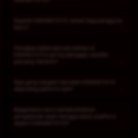
agar pengguna tetap dapat terhubung kapan
saja.
Jika akses utama mengalami gangguan,
pengguna dapat memakai link cadangan resmi
Apakah NANASTOTO ramah bagi pengguna
yang biasanya disediakan. Hal ini bertujuan agar
baru?
proses login dan penggunaan tetap berjalan
lancar tanpa hambatan.
Ya, NANASTOTO dirancang dengan tampilan
yang sederhana serta proses pendaftaran yang
Mengapa beberapa permainan di
mudah, sehingga pengguna baru dapat
NANASTOTO sering dianggap memiliki
memahami cara penggunaan tanpa kesulitan.
peluang menarik?
Hal ini biasanya dipengaruhi oleh variasi fitur
serta mekanisme permainan yang berbeda.
Apa yang menjadi nilai lebih NANASTOTO
Dengan pemahaman yang baik, pengguna dapat
dibanding platform lain?
menyesuaikan strategi sesuai preferensi
masing-masing.
Kelebihan NANASTOTO terletak pada
kestabilan sistem, kelengkapan pilihan
Bagaimana cara memaksimalkan
permainan, serta kemudahan akses dari
pengalaman saat menggunakan platform
berbagai perangkat, baik mobile maupun
seperti NANASTOTO?
desktop.
Pengguna disarankan untuk memahami cara