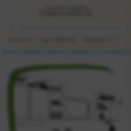
NANASTOTO
Login NANASTOTO
Daftar NANASTOTO
L
NANASTOTO
/
REKOMENDASI TERBAIK
/
SITUS RESMI
/
GAME GACOR
/
BOCORAN INFO
/