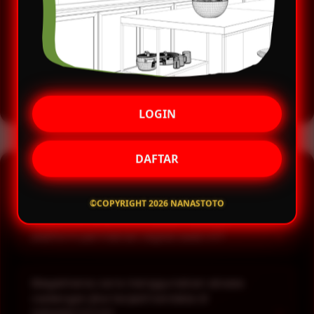
disukai oleh semua pemain.
⚡ STATUS : Sistem
STABIL, CEPAT, dan
TERBARU
Untuk Pengalaman Akses Yang
Maksimal.
LOGIN
DAFTAR
FAQ
©COPYRIGHT 2026 NANASTOTO
Apa itu NANASTOTO dalam kategori
platform permainan digital saat ini?
NANASTOTO merupakan layanan hiburan
digital yang menghadirkan beragam pilihan
Bagaimana cara menggunakan akses
permainan dengan sistem yang dirancang stabil,
cadangan jika terjadi kendala di
akses cepat, serta dukungan alternatif akses
NANASTOTO?