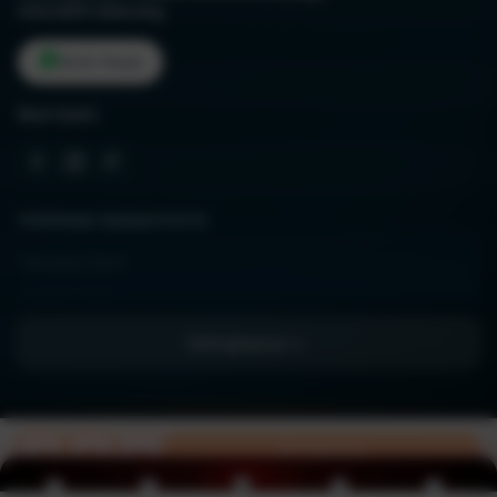
interaktif sekarang.
Kirim Pesan
Ikuti kami:
TENTANG NANASTOTO
Tentang Kami
Kontak Kami
Lokasi Toko
Selengkapnya
FAQ
PT. NANASTOTO
Jl. Progo No.16, Citarum
NANASTOTO ©
2026
PT NANASTOTO. All rights reserved.
Beli Sekarang
Kec. Bandung, Kota Bandung, Jawa Barat 40116
Rp 20.789.000
INFORMASI