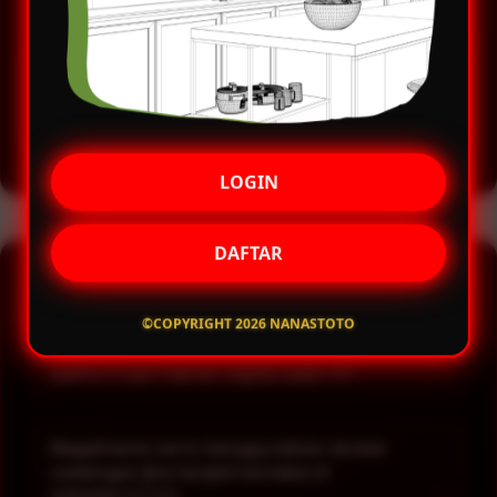
disukai oleh semua pemain.
⚡ STATUS : Sistem
STABIL, CEPAT, dan
TERBARU
Untuk Pengalaman Akses Yang
Maksimal.
LOGIN
DAFTAR
FAQ
©COPYRIGHT 2026 NANASTOTO
Apa itu NANASTOTO dalam kategori
platform permainan digital saat ini?
NANASTOTO merupakan layanan hiburan
digital yang menghadirkan beragam pilihan
Bagaimana cara menggunakan akses
permainan dengan sistem yang dirancang stabil,
cadangan jika terjadi kendala di
akses cepat, serta dukungan alternatif akses
NANASTOTO?