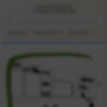
NANASTOTO
Login NANASTOTO
Daftar NANASTOTO
L
NANASTOTO
/
REKOMENDASI TERBAIK
/
SITUS RESMI
/
GAME GACOR
/
BOCORAN INFO
/