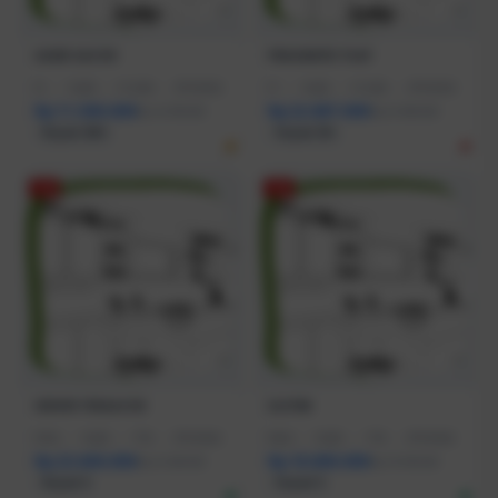
GAME GACOR
PRAGMATIC PLAY
I5
|
16GB
|
512GB
|
RTX3050
I7
|
16GB
|
512GB
|
RTX5050
Rp 11.500.000
Rp 22.887.000
Rp 12.799.000
Rp 21.999.000
Terjual 200+
Terjual 20+
-1%
-1%
SERVER TERGACOR
SLOT88
R7AI
|
16GB
|
1TB
|
RTX5060
R5AI
|
16GB
|
1TB
|
RTX5060
Rp 23.600.000
Rp 18.800.000
Rp 21.399.000
Rp 19.799.000
Terjual 6
Terjual 5