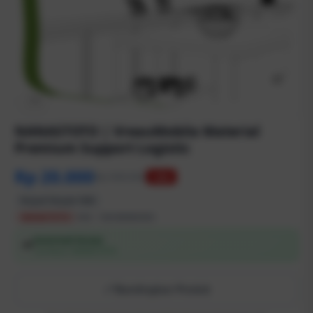
1/6
NANASTOTO | VreauMobila Material
Premium Support Logistic
Rp 20.000
Rp 500.000
-96%
Terjual Terjual 1825
NANASTOTO
SKU:
1S83N0880RID
Autorized Access
💳
Link Resmi NANASTOTO
Bandingkan Produk