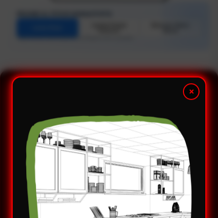
PROMO & FITUR NANASTOTO
Lomba Panjat
Bocoran Game
Lucky Draw
Turnover
Gacor
Angka estimasi. Bisa berlaku sesuai kebijakan bank / penyedia.
NANASTOTO | VreauMobila Material
Premium Support Logistic
Dengan VreauMobila Maerial Premium Support
Logistic NANASTOTO memberikan dukungan
penuh kepada setiap pengunjung untuk
memberikan sebuah fasilitas terbaru yang tentu