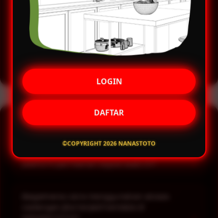
disukai oleh semua pemain.
⚡ STATUS : Sistem
STABIL, CEPAT, dan
TERBARU
Untuk Pengalaman Akses Yang
Maksimal.
LOGIN
DAFTAR
FAQ
©COPYRIGHT 2026 NANASTOTO
Apa itu NANASTOTO dalam kategori
platform permainan digital saat ini?
NANASTOTO merupakan layanan hiburan
digital yang menghadirkan beragam pilihan
Bagaimana cara menggunakan akses
permainan dengan sistem yang dirancang stabil,
cadangan jika terjadi kendala di
akses cepat, serta dukungan alternatif akses
NANASTOTO?