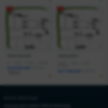
-1%
-1%
SERVER THAILAND
SERVER JEPANG
I7
|
16GB
|
512GB
|
RTX5050
CORE5
|
16GB
|
512GB
|
RTX4050
Rp 28.600.080
Rp 27.999.000
Rp 17.888.000
Rp 18.499.000
Terjual 6
BUTUH BANTUAN?
Hubungi kami melalui Official WhatsApp