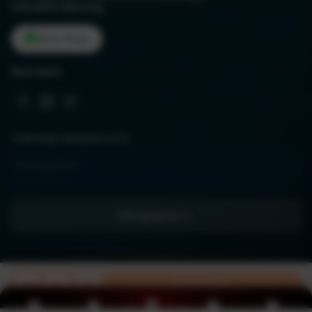
interaktif sekarang.
Kirim Pesan
Ikuti kami:
TENTANG NANASTOTO
Tentang Kami
Kontak Kami
Lokasi Toko
Selengkapnya
FAQ
PT. NANASTOTO
Jl. Progo No.16, Citarum
NANASTOTO ©
2026
PT NANASTOTO. All rights reserved.
Beli Sekarang
Kec. Bandung, Kota Bandung, Jawa Barat 40116
Rp 20.789.000
INFORMASI