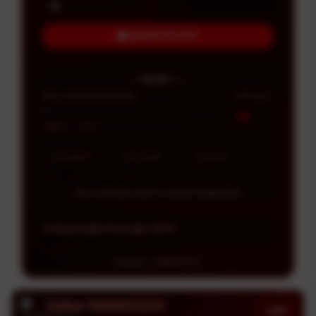
🎰
GENERATE RTP
— READY —
PROVIDER REKOMENDASI
RTP SLOT
-
-
-
-
Mode:
RTP:
JAM RAMAI
POLA MAIN
STATUS
-
-
-
Tips: Ini Simulasi Hiburan. Gunakan Dengan Bijak.
3 Alternatif Provider RTP
Copyright - NANASTOTO -
Daftar NANASTOTO
Info