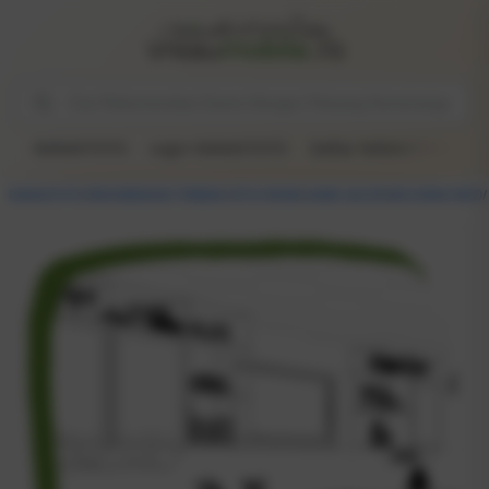
NANASTOTO
Login NANASTOTO
Daftar NANASTOTO
L
NANASTOTO
/
REKOMENDASI TERBAIK
/
SITUS RESMI
/
GAME GACOR
/
BOCORAN INFO
/