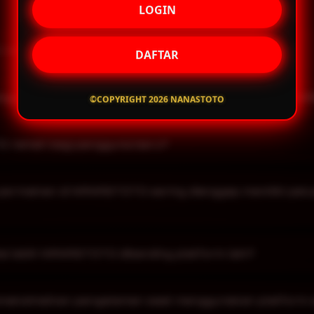
FAQ
LOGIN
alam kategori platform permainan digital saat ini?
DAFTAR
 layanan hiburan digital yang menghadirkan beragam pili
em yang dirancang stabil, akses cepat, serta dukungan alte
ggunakan akses cadangan jika terjadi kendala di NA
dapat terhubung kapan saja.
©COPYRIGHT 2026 NANASTOTO
galami gangguan, pengguna dapat memakai link cadangan r
Hal ini bertujuan agar proses login dan penggunaan tetap ber
 ramah bagi pengguna baru?
cang dengan tampilan yang sederhana serta proses pendaf
guna baru dapat memahami cara penggunaan tanpa kesulita
ermainan di NANASTOTO sering dianggap memiliki pel
ngaruhi oleh variasi fitur serta mekanisme permainan yang b
g baik, pengguna dapat menyesuaikan strategi sesuai pref
lai lebih NANASTOTO dibanding platform lain?
terletak pada kestabilan sistem, kelengkapan pilihan perm
 berbagai perangkat, baik mobile maupun desktop.
maksimalkan pengalaman saat menggunakan platform s