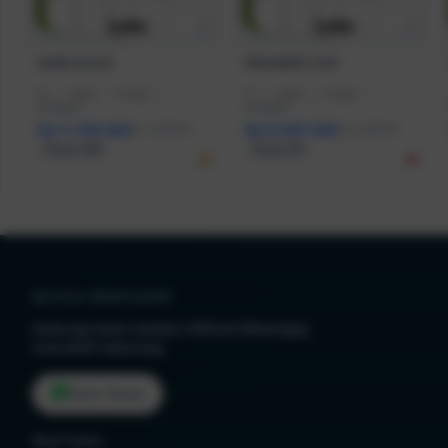
GAME GACOR
PRAGMATIC PLAY
I5
|
16GB
|
512GB
|
I7
|
16GB
|
512GB
|
RTX3050
RTX5050
Rp 11.500.000
Rp 22.887.000
Rp 12.799.000
Rp 21.999.000
Terjual 200+
Terjual 20+
BUTUH BANTUAN?
Hubungi kami melalui Official WhatsApp
interaktif sekarang.
Kirim Pesan
Ikuti kami: