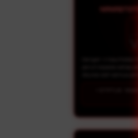
NANASTOTO |
Dengan VreauMobila M
penuh kepada setiap p
disukai oleh semua pem
⚡ STATUS : Sist