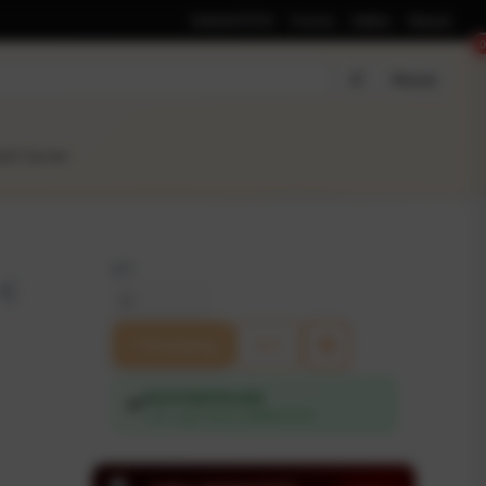
NANASTOTO
Promo
Daftar
Masuk
0
🛒
Masuk
atif Server
QTY
+ Keranjang
Beli
Autorized Access
💳
Link Login Resmi NANASTOTO