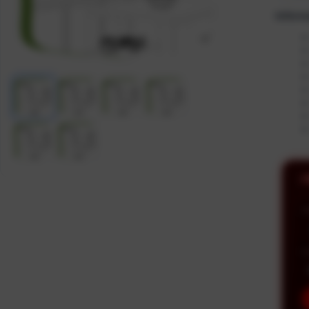
Inform
⚡
P
M