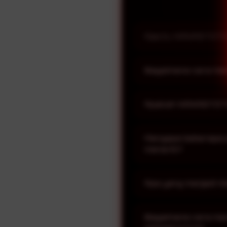
Apa itu NANASTOTO d
NANASTOTO merupakan
permainan dengan sist
Bagaimana cara men
agar pengguna tetap 
Jika akses utama men
biasanya disediakan. 
Apakah NANASTOTO
tanpa hambatan.
Ya, NANASTOTO diran
mudah, sehingga peng
Mengapa beberapa p
menarik?
Hal ini biasanya dipe
Dengan pemahaman yan
Apa yang menjadi ni
masing-masing.
Kelebihan NANASTOTO 
kemudahan akses dari
Bagaimana cara me