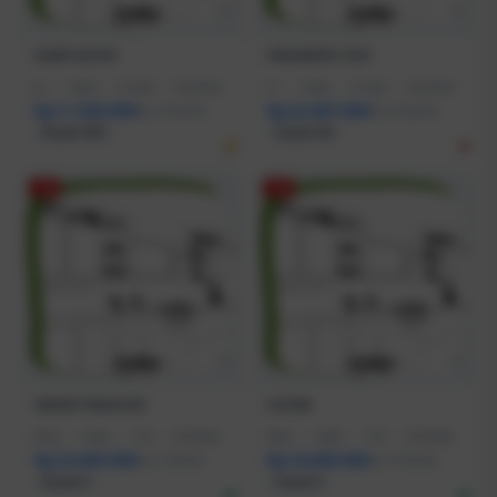
GAME GACOR
PRAGMATIC PLAY
I5
|
16GB
|
512GB
|
RTX3050
I7
|
16GB
|
512GB
|
RTX5050
Rp 11.500.000
Rp 22.887.000
Rp 12.799.000
Rp 21.999.000
Terjual 200+
Terjual 20+
-1%
-1%
SERVER TERGACOR
SLOT88
R7AI
|
16GB
|
1TB
|
RTX5060
R5AI
|
16GB
|
1TB
|
RTX5060
Rp 23.600.000
Rp 18.800.000
Rp 21.399.000
Rp 19.799.000
Terjual 6
Terjual 5