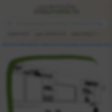
NANASTOTO
Login NANASTOTO
Daftar NANASTOTO
L
NANASTOTO
/
REKOMENDASI TERBAIK
/
SITUS RESMI
/
GAME GACOR
/
BOCORAN INFO
/