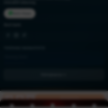
interaktif sekarang.
Kirim Pesan
Ikuti kami:
TENTANG NANASTOTO
Tentang Kami
Kontak Kami
Lokasi Toko
Selengkapnya
FAQ
PT. NANASTOTO
Jl. Progo No.16, Citarum
NANASTOTO ©
2026
PT NANASTOTO. All rights reserved.
Beli Sekarang
Kec. Bandung, Kota Bandung, Jawa Barat 40116
Rp 20.789.000
INFORMASI