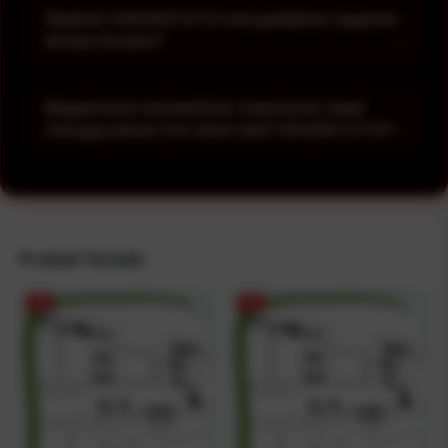
kerja fitur yang tersedia, mengatur penggunaan
Apakah NANASTOTO menyediakan layanan
dengan bijak, serta menyesuaikan pilihan
akses 24 jam?
permainan agar pengalaman yang didapat lebih
optimalm.
Ya, platform ini umumnya dapat diakses selama
24 jam penuh, sehingga pemain bisa menikmati
Bagaimana memastikan keamanan saat
permainan kapan saja tanpa batasan waktu.
menggunakan link alternatif NANASTOTO?
Pastikan hanya menggunakan link resmi yang
dibagikan melalui sumber terpercaya agar
terhindar dari risiko penipuan atau situs palsu.
Produk Terkait
-2%
-1%