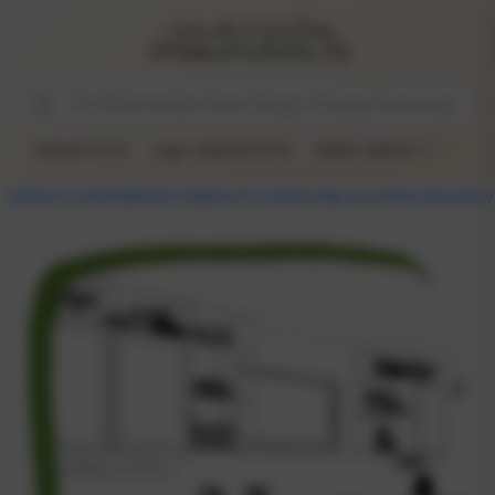
NANASTOTO
Login NANASTOTO
Daftar NANASTOTO
L
NANASTOTO
/
REKOMENDASI TERBAIK
/
SITUS RESMI
/
GAME GACOR
/
BOCORAN INFO
/