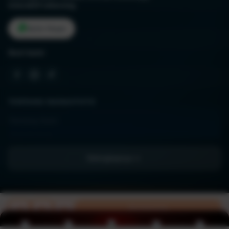
interaktif sekarang.
Kirim Pesan
Ikuti kami:
TENTANG NANASTOTO
Tentang Kami
Kontak Kami
Lokasi Toko
Selengkapnya
FAQ
PT. NANASTOTO
Jl. Progo No.16, Citarum
NANASTOTO ©
2026
PT NANASTOTO. All rights reserved.
Beli Sekarang
Kec. Bandung, Kota Bandung, Jawa Barat 40116
Rp 20.789.000
INFORMASI