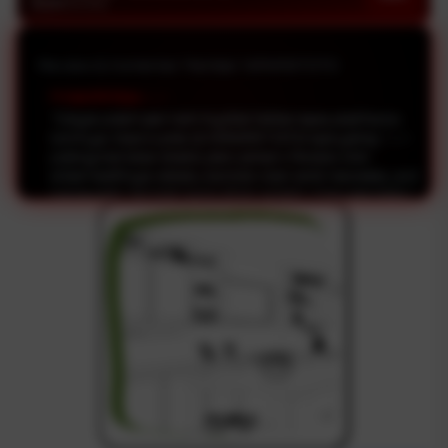
Verified
Review & Komentar Member NANASTOTO
AnakRimba
"Saya udah pernah nyoba beberapa platform
lainnya, tapi cuma di NANASTOTO aja yang
paling kerasa stabil dan aman. Akses link
alternatifnya selalu lancar dan anti nawala, jadi
saya gak pernah kesulitan waktu mau bermain."