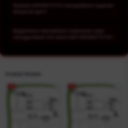
kerja fitur yang tersedia, mengatur penggunaan
Apakah NANASTOTO menyediakan layanan
dengan bijak, serta menyesuaikan pilihan
akses 24 jam?
permainan agar pengalaman yang didapat lebih
optimalm.
Ya, platform ini umumnya dapat diakses selama
24 jam penuh, sehingga pemain bisa menikmati
Bagaimana memastikan keamanan saat
permainan kapan saja tanpa batasan waktu.
menggunakan link alternatif NANASTOTO?
Pastikan hanya menggunakan link resmi yang
dibagikan melalui sumber terpercaya agar
terhindar dari risiko penipuan atau situs palsu.
Produk Terkait
-2%
-1%