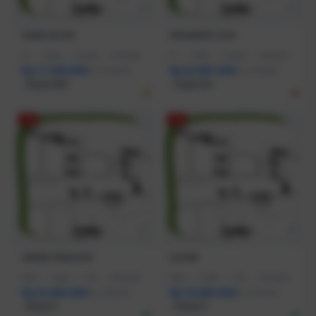
GAME GACOR
PRAGMATIC PLAY
I5
|
16GB
|
512GB
|
RTX3050
I7
|
16GB
|
512GB
|
RTX5050
Rp 11.500.000
Rp 22.887.000
Rp 12.799.000
Rp 21.999.000
Terjual 200+
Terjual 20+
-1%
-1%
SERVER TERGACOR
SLOT88
R7AI
|
16GB
|
1TB
|
RTX5060
R5AI
|
16GB
|
1TB
|
RTX5060
Rp 23.600.000
Rp 18.800.000
Rp 21.399.000
Rp 19.799.000
Terjual 6
Terjual 5