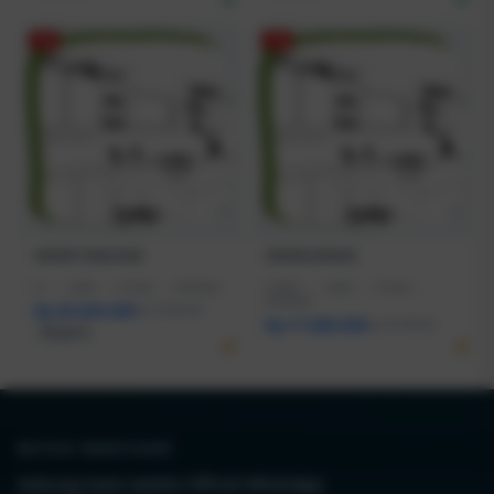
-1%
-1%
SERVER THAILAND
SERVER JEPANG
I7
|
16GB
|
512GB
|
RTX5050
CORE5
|
16GB
|
512GB
|
RTX4050
Rp 28.600.080
Rp 27.999.000
Rp 17.888.000
Rp 18.499.000
Terjual 6
BUTUH BANTUAN?
Hubungi kami melalui Official WhatsApp