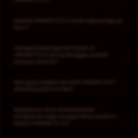
agar pengguna tetap dapat terhubung kapan
saja.
Jika akses utama mengalami gangguan,
pengguna dapat memakai link cadangan resmi
Apakah NANASTOTO ramah bagi pengguna
yang biasanya disediakan. Hal ini bertujuan agar
baru?
proses login dan penggunaan tetap berjalan
lancar tanpa hambatan.
Ya, NANASTOTO dirancang dengan tampilan
yang sederhana serta proses pendaftaran yang
Mengapa beberapa permainan di
mudah, sehingga pengguna baru dapat
NANASTOTO sering dianggap memiliki
memahami cara penggunaan tanpa kesulitan.
peluang menarik?
Hal ini biasanya dipengaruhi oleh variasi fitur
serta mekanisme permainan yang berbeda.
Apa yang menjadi nilai lebih NANASTOTO
Dengan pemahaman yang baik, pengguna dapat
dibanding platform lain?
menyesuaikan strategi sesuai preferensi
masing-masing.
Kelebihan NANASTOTO terletak pada
kestabilan sistem, kelengkapan pilihan
Bagaimana cara memaksimalkan
permainan, serta kemudahan akses dari
pengalaman saat menggunakan platform
berbagai perangkat, baik mobile maupun
seperti NANASTOTO?
desktop.
Pengguna disarankan untuk memahami cara