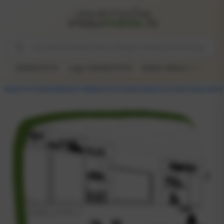
NANASTOTO
Login NANASTOTO
Daftar NANASTOTO
L
NANASTOTO
/
REKOMENDASI TERBAIK
/
SITUS RESMI
/
GAME GACOR
/
BOCORAN INFO
/