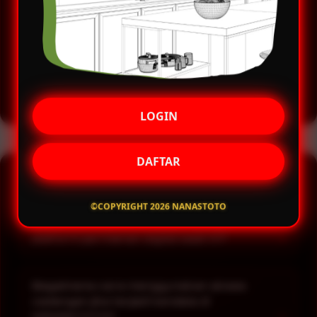
disukai oleh semua pemain.
⚡ STATUS : Sistem
STABIL, CEPAT, dan
TERBARU
Untuk Pengalaman Akses Yang
Maksimal.
LOGIN
DAFTAR
FAQ
©COPYRIGHT 2026 NANASTOTO
Apa itu NANASTOTO dalam kategori
platform permainan digital saat ini?
NANASTOTO merupakan layanan hiburan
digital yang menghadirkan beragam pilihan
Bagaimana cara menggunakan akses
permainan dengan sistem yang dirancang stabil,
cadangan jika terjadi kendala di
akses cepat, serta dukungan alternatif akses
NANASTOTO?