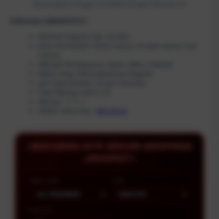
Bandingkan hingga 5 produk dengan bantuan AI
Informasi NANASTOTO :
Minimal Deposit: Rp. 20.000,-
Jenis Permainan: Game Gacor, Arcade Game, Live
Casino
Metode Pembayaran: Bank, QRIS, E-Wallet
Mata Uang: IDR (Indonesian Rupiah)
Jam Operasional: 24 Jam Nonstop
Total Rating: 8.825.123
Rating: ⭐⭐⭐⭐⭐
Daftar Sekarang :
Klik Disini
⚡BOCORAN RTP GACOR GAMPANG
JACKPOT⚡
PROVIDER
TIPE
MIN RTP