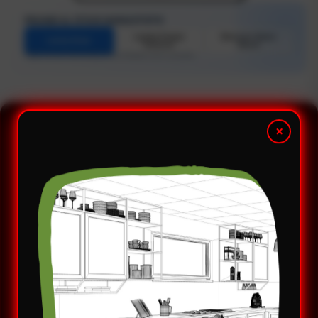
PROMO & FITUR NANASTOTO
Lomba Panjat
Bocoran Game
Lucky Draw
Turnover
Gacor
Angka estimasi. Bisa berlaku sesuai kebijakan bank / penyedia.
NANASTOTO | VreauMobila Material
Premium Support Logistic
Dengan VreauMobila Maerial Premium Support
Logistic NANASTOTO memberikan dukungan
penuh kepada setiap pengunjung untuk
memberikan sebuah fasilitas terbaru yang tentu