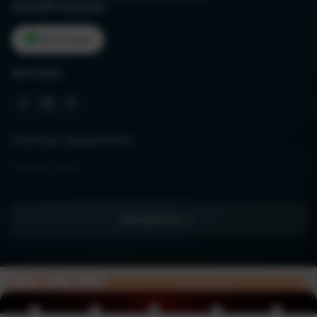
interaktif sekarang.
Kirim Pesan
Ikuti kami:
TENTANG NANASTOTO
Tentang Kami
Kontak Kami
Lokasi Toko
Selengkapnya
FAQ
PT. NANASTOTO
Jl. Progo No.16, Citarum
NANASTOTO ©
2026
PT NANASTOTO. All rights reserved.
Beli Sekarang
Kec. Bandung, Kota Bandung, Jawa Barat 40116
Rp 20.789.000
INFORMASI