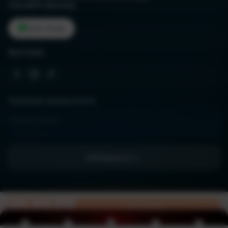
interaktif sekarang.
Kirim Pesan
Ikuti kami:
TENTANG NANASTOTO
Tentang Kami
Kontak Kami
Lokasi Toko
Selengkapnya
FAQ
PT. NANASTOTO
Jl. Progo No.16, Citarum
NANASTOTO ©
2026
PT NANASTOTO. All rights reserved.
Beli Sekarang
Kec. Bandung, Kota Bandung, Jawa Barat 40116
Rp 20.789.000
INFORMASI