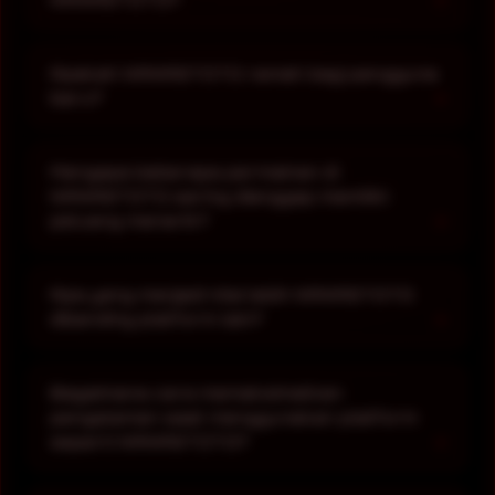
agar pengguna tetap dapat terhubung kapan
saja.
Jika akses utama mengalami gangguan,
pengguna dapat memakai link cadangan resmi
Apakah NANASTOTO ramah bagi pengguna
yang biasanya disediakan. Hal ini bertujuan agar
baru?
proses login dan penggunaan tetap berjalan
lancar tanpa hambatan.
Ya, NANASTOTO dirancang dengan tampilan
yang sederhana serta proses pendaftaran yang
Mengapa beberapa permainan di
mudah, sehingga pengguna baru dapat
NANASTOTO sering dianggap memiliki
memahami cara penggunaan tanpa kesulitan.
peluang menarik?
Hal ini biasanya dipengaruhi oleh variasi fitur
serta mekanisme permainan yang berbeda.
Apa yang menjadi nilai lebih NANASTOTO
Dengan pemahaman yang baik, pengguna dapat
dibanding platform lain?
menyesuaikan strategi sesuai preferensi
masing-masing.
Kelebihan NANASTOTO terletak pada
kestabilan sistem, kelengkapan pilihan
Bagaimana cara memaksimalkan
permainan, serta kemudahan akses dari
pengalaman saat menggunakan platform
berbagai perangkat, baik mobile maupun
seperti NANASTOTO?
desktop.
Pengguna disarankan untuk memahami cara