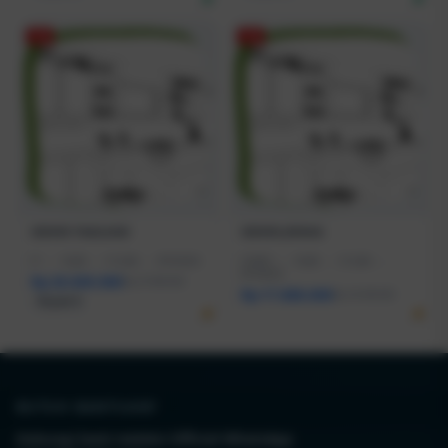
-1%
-1%
SERVER THAILAND
SERVER JEPANG
I7
|
16GB
|
512GB
|
RTX5050
CORE5
|
16GB
|
512GB
|
RTX4050
Rp 28.600.080
Rp 27.999.000
Rp 17.888.000
Rp 18.499.000
Terjual 6
BUTUH BANTUAN?
Hubungi kami melalui Official WhatsApp