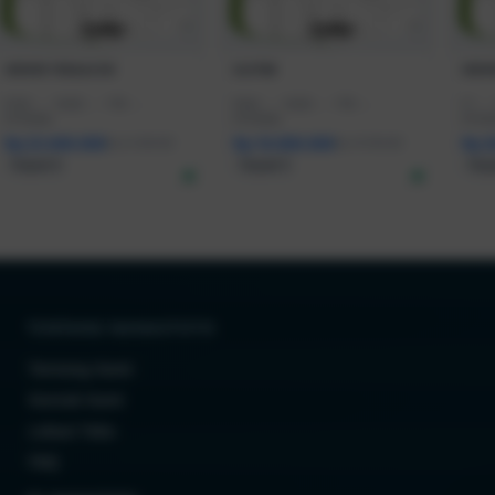
SERVER TERGACOR
SLOT88
SERV
R7AI
|
16GB
|
1TB
|
R5AI
|
16GB
|
1TB
|
I7
|
RTX5060
RTX5060
RTX5
Rp 23.600.000
Rp 18.800.000
Rp 2
Rp 21.399.000
Rp 19.799.000
Terjual 6
Terjual 5
Terj
TENTANG NANASTOTO
Tentang Kami
Kontak Kami
Lokasi Toko
FAQ