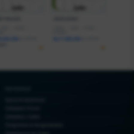
ER THAILAND
SERVER JEPANG
16GB
|
512GB
|
CORE5
|
16GB
|
512GB
|
050
RTX4050
8.600.080
Rp 17.888.000
Rp 27.999.000
Rp 18.499.000
ual 6
INFORMASI
Syarat & Ketentuan
Kebijakan Privasi
Kebijakan Cookie
Pengiriman & Pengembalian
Pembayaran & Cicilan