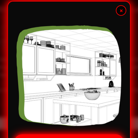
 VreauMobila Material Premium Support Lo
aerial Premium Support Logistic NANASTOTO memberi
engunjung untuk memberikan sebuah fasilitas terbaru ya
ain.
em
STABIL, CEPAT, dan TERBARU
Untuk Pengalaman Ak
Maksimal.