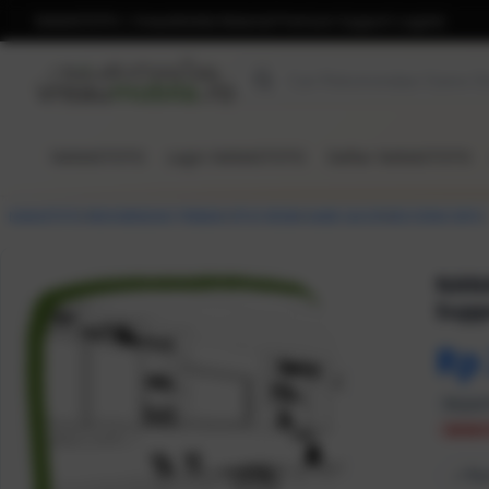
NANASTOTO | VreauMobila Material Premium Support Logistic
NANASTOTO
Login NANASTOTO
Daftar NANASTOTO
NANASTOTO
/
REKOMENDASI TERBAIK
/
SITUS RESMI
/
GAME GACOR
/
BOCORAN INFO
/
NANA
Suppo
Rp 
Terjual
NANAS
Ba