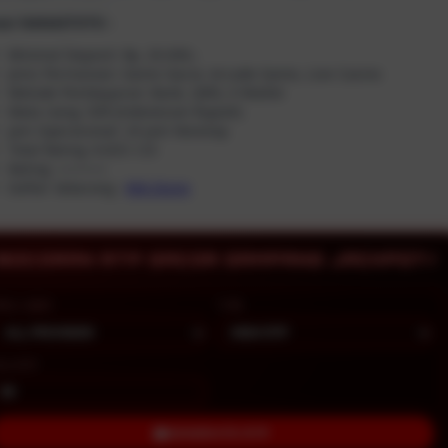
asi NANASTOTO :
Minimal Deposit: Rp. 20.000,-
Jenis Permainan: Game Gacor, Arcade Game, Live Casino
Metode Pembayaran: Bank, QRIS, E-Wallet
Mata Uang: IDR (Indonesian Rupiah)
Jam Operasional: 24 Jam Nonstop
Total Rating: 8.825.123
Rating: ⭐⭐⭐⭐⭐
Daftar Sekarang :
Klik Disini
BOCORAN RTP GACOR GAMPANG JACKPOT⚡
ROVIDER
TIPE
IN RTP
🎰
GENERATE RTP