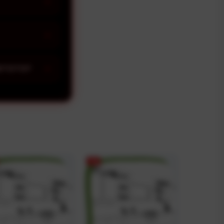
penggunaan
 lebih
sa menikmati
ASTOTO?
ya agar
-1%