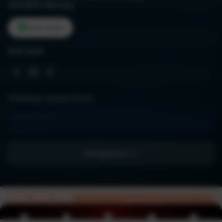
interaktif sekarang.
Kirim Pesan
Ikuti kami:
TENTANG NANASTOTO
Tentang Kami
Kontak Kami
Lokasi Toko
Selengkapnya
FAQ
PT. NANASTOTO
Jl. Progo No.16, Citarum
NANASTOTO ©
2026
PT NANASTOTO. All rights reserved.
Beli Sekarang
Kec. Bandung, Kota Bandung, Jawa Barat 40116
Rp 20.789.000
INFORMASI