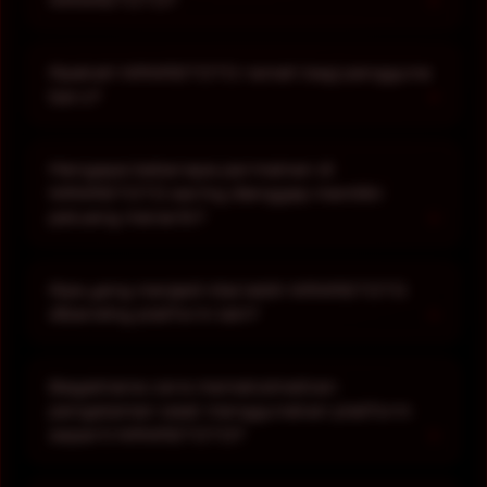
agar pengguna tetap dapat terhubung kapan
saja.
Jika akses utama mengalami gangguan,
pengguna dapat memakai link cadangan resmi
Apakah NANASTOTO ramah bagi pengguna
yang biasanya disediakan. Hal ini bertujuan agar
baru?
proses login dan penggunaan tetap berjalan
lancar tanpa hambatan.
Ya, NANASTOTO dirancang dengan tampilan
yang sederhana serta proses pendaftaran yang
Mengapa beberapa permainan di
mudah, sehingga pengguna baru dapat
NANASTOTO sering dianggap memiliki
memahami cara penggunaan tanpa kesulitan.
peluang menarik?
Hal ini biasanya dipengaruhi oleh variasi fitur
serta mekanisme permainan yang berbeda.
Apa yang menjadi nilai lebih NANASTOTO
Dengan pemahaman yang baik, pengguna dapat
dibanding platform lain?
menyesuaikan strategi sesuai preferensi
masing-masing.
Kelebihan NANASTOTO terletak pada
kestabilan sistem, kelengkapan pilihan
Bagaimana cara memaksimalkan
permainan, serta kemudahan akses dari
pengalaman saat menggunakan platform
berbagai perangkat, baik mobile maupun
seperti NANASTOTO?
desktop.
Pengguna disarankan untuk memahami cara