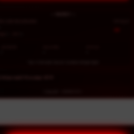
— READY —
ROVIDER REKOMENDASI
RTP SLOT
-
-
-
ode:
RTP:
JAM RAMAI
POLA MAIN
STATUS
-
-
-
Tips: Ini Simulasi Hiburan. Gunakan Dengan Bijak.
 Alternatif Provider RTP
Copyright - NANASTOTO -