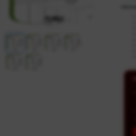
Inform
⚡
P
M