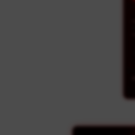
P
-
M
3