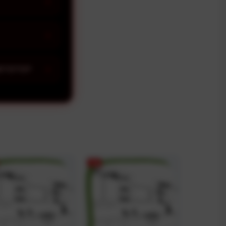
penggunaan
 lebih
sa menikmati
ASTOTO?
ya agar
-1%