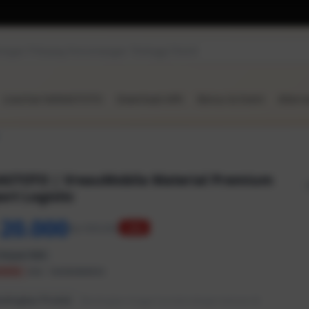
Livechat NANASTOTO
Download APK
Bonus & Event
Altern
STOTO | VreauMobila Material Premium
rt Logistic
20.000
Rp 500.000
-96%
 Terjual 1825
TOTO
SKU:
1S83N0880RID
ndingkan Produk
Bandingkan hingga 5 produk dengan bantuan AI