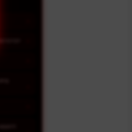
han
rnatif akses
NASTOTO?
esmi yang
jalan lancar
taran yang
n.
uang
erbeda.
erensi
ainan, serta
eperti