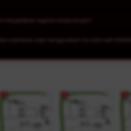
untuk memahami cara kerja fitur yang tersedia, mengatur 
enyesuaikan pilihan permainan agar pengalaman yang didapat
menyediakan layanan akses 24 jam?
mnya dapat diakses selama 24 jam penuh, sehingga pemain bi
 tanpa batasan waktu.
kan keamanan saat menggunakan link alternatif NAN
unakan link resmi yang dibagikan melalui sumber terperca
penipuan atau situs palsu.
-1%
-1%
-1%