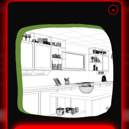
 VreauMobila Material Premium Support Lo
aerial Premium Support Logistic NANASTOTO memberi
engunjung untuk memberikan sebuah fasilitas terbaru ya
ain.
em
STABIL, CEPAT, dan TERBARU
Untuk Pengalaman Ak
Maksimal.