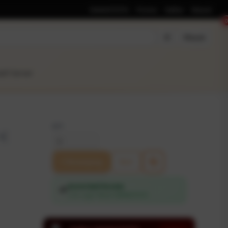
NANASTOTO
Promo
Daftar
Masuk
0
🛒
Masuk
atif Server
QTY
+ Keranjang
Beli
Autorized Access
💳
Link Login Resmi NANASTOTO