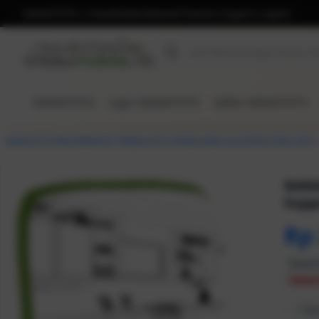
NANASTOTO | VreauMobila Material Premium Support Logistic
NANASTOTO
Login NANASTOTO
Daftar NANASTOTO
NANASTOTO
/
REKOMENDASI TERBAIK
/
SITUS RESMI
/
GAME GACOR
/
BOCORAN INFO
/
NANA
Suppo
Rp 
Terjual
NANAS
Ba