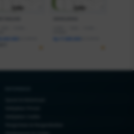
ER THAILAND
SERVER JEPANG
16GB
|
512GB
|
CORE5
|
16GB
|
512GB
|
050
RTX4050
8.600.080
Rp 17.888.000
Rp 27.999.000
Rp 18.499.000
ual 6
INFORMASI
Syarat & Ketentuan
Kebijakan Privasi
Kebijakan Cookie
Pengiriman & Pengembalian
Pembayaran & Cicilan