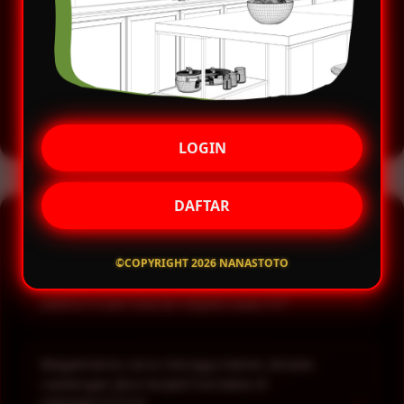
disukai oleh semua pemain.
⚡ STATUS : Sistem
STABIL, CEPAT, dan
TERBARU
Untuk Pengalaman Akses Yang
Maksimal.
LOGIN
DAFTAR
FAQ
©COPYRIGHT 2026 NANASTOTO
Apa itu NANASTOTO dalam kategori
platform permainan digital saat ini?
NANASTOTO merupakan layanan hiburan
digital yang menghadirkan beragam pilihan
Bagaimana cara menggunakan akses
permainan dengan sistem yang dirancang stabil,
cadangan jika terjadi kendala di
akses cepat, serta dukungan alternatif akses
NANASTOTO?