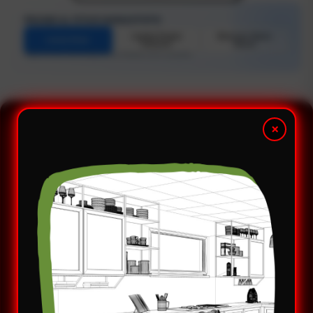
PROMO & FITUR NANASTOTO
Lomba Panjat
Bocoran Game
Lucky Draw
Turnover
Gacor
Angka estimasi. Bisa berlaku sesuai kebijakan bank / penyedia.
NANASTOTO | VreauMobila Material
Premium Support Logistic
Dengan VreauMobila Maerial Premium Support
Logistic NANASTOTO memberikan dukungan
penuh kepada setiap pengunjung untuk
memberikan sebuah fasilitas terbaru yang tentu