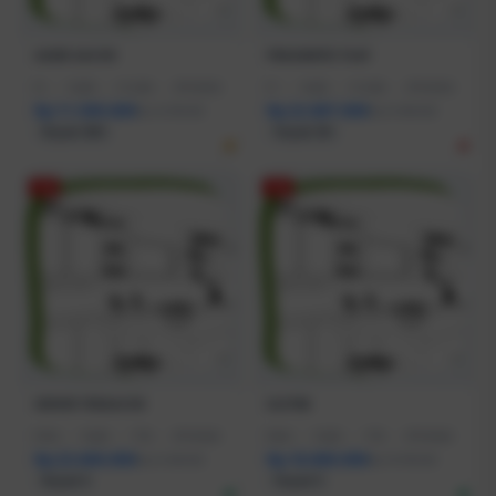
GAME GACOR
PRAGMATIC PLAY
I5
|
16GB
|
512GB
|
RTX3050
I7
|
16GB
|
512GB
|
RTX5050
Rp 11.500.000
Rp 22.887.000
Rp 12.799.000
Rp 21.999.000
Terjual 200+
Terjual 20+
-1%
-1%
SERVER TERGACOR
SLOT88
R7AI
|
16GB
|
1TB
|
RTX5060
R5AI
|
16GB
|
1TB
|
RTX5060
Rp 23.600.000
Rp 18.800.000
Rp 21.399.000
Rp 19.799.000
Terjual 6
Terjual 5