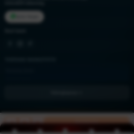
interaktif sekarang.
Kirim Pesan
Ikuti kami:
TENTANG NANASTOTO
Tentang Kami
Kontak Kami
Lokasi Toko
Selengkapnya
FAQ
PT. NANASTOTO
Jl. Progo No.16, Citarum
NANASTOTO ©
2026
PT NANASTOTO. All rights reserved.
Beli Sekarang
Kec. Bandung, Kota Bandung, Jawa Barat 40116
Rp 20.789.000
INFORMASI