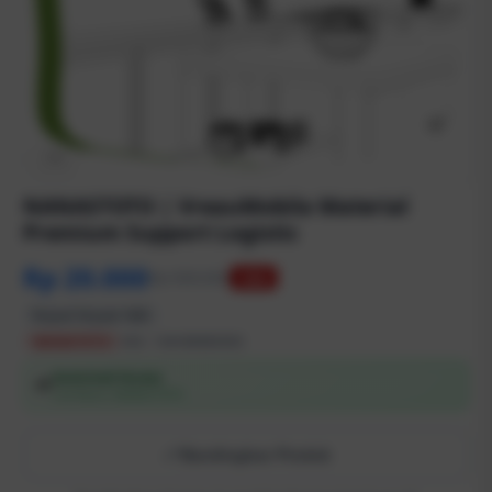
1/6
NANASTOTO | VreauMobila Material
Premium Support Logistic
Rp 20.000
Rp 500.000
-96%
Terjual Terjual 1825
NANASTOTO
SKU:
1S83N0880RID
Autorized Access
💳
Link Resmi NANASTOTO
Bandingkan Produk