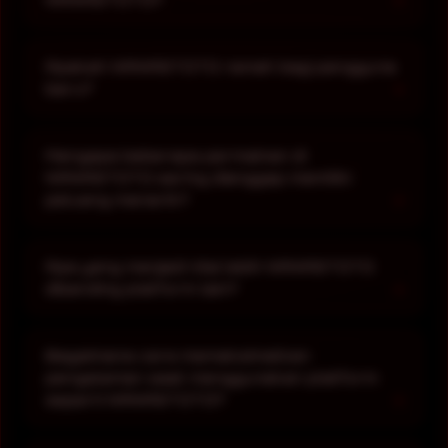
agar pengguna tetap dapat terhubung kapan
saja.
Jika akses utama mengalami gangguan,
pengguna dapat memakai link cadangan resmi
Apakah NANASTOTO ramah bagi pengguna
yang biasanya disediakan. Hal ini bertujuan agar
baru?
proses login dan penggunaan tetap berjalan
lancar tanpa hambatan.
Ya, NANASTOTO dirancang dengan tampilan
yang sederhana serta proses pendaftaran yang
Mengapa beberapa permainan di
mudah, sehingga pengguna baru dapat
NANASTOTO sering dianggap memiliki
memahami cara penggunaan tanpa kesulitan.
peluang menarik?
Hal ini biasanya dipengaruhi oleh variasi fitur
serta mekanisme permainan yang berbeda.
Apa yang menjadi nilai lebih NANASTOTO
Dengan pemahaman yang baik, pengguna dapat
dibanding platform lain?
menyesuaikan strategi sesuai preferensi
masing-masing.
Kelebihan NANASTOTO terletak pada
kestabilan sistem, kelengkapan pilihan
Bagaimana cara memaksimalkan
permainan, serta kemudahan akses dari
pengalaman saat menggunakan platform
berbagai perangkat, baik mobile maupun
seperti NANASTOTO?
desktop.
Pengguna disarankan untuk memahami cara