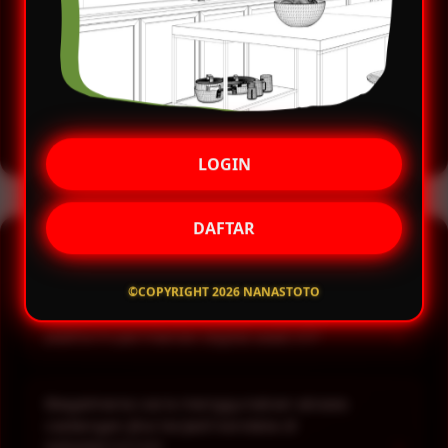
disukai oleh semua pemain.
⚡ STATUS : Sistem
STABIL, CEPAT, dan
TERBARU
Untuk Pengalaman Akses Yang
Maksimal.
LOGIN
DAFTAR
FAQ
©COPYRIGHT 2026 NANASTOTO
Apa itu NANASTOTO dalam kategori
platform permainan digital saat ini?
NANASTOTO merupakan layanan hiburan
digital yang menghadirkan beragam pilihan
Bagaimana cara menggunakan akses
permainan dengan sistem yang dirancang stabil,
cadangan jika terjadi kendala di
akses cepat, serta dukungan alternatif akses
NANASTOTO?