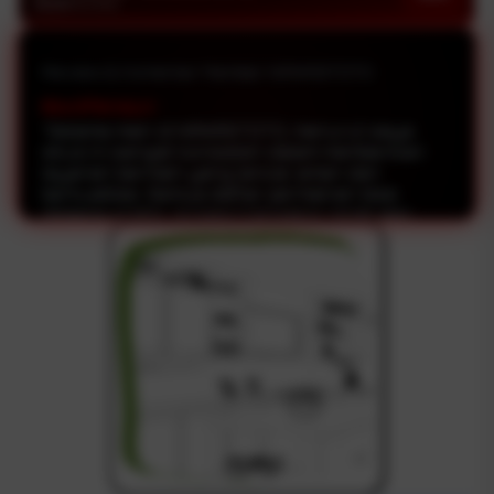
Verified
Review & Komentar Member NANASTOTO
AnakRimba
"Saya udah pernah nyoba beberapa platform
lainnya, tapi cuma di NANASTOTO aja yang
paling kerasa stabil dan aman. Akses link
alternatifnya selalu lancar dan anti nawala, jadi
saya gak pernah kesulitan waktu mau bermain."