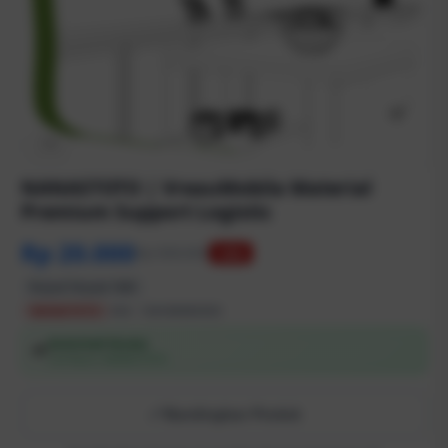
1/6
NANASTOTO | VreauMobila Material
Premium Support Logistic
Rp 20.000
Rp 500.000
-96%
Terjual Terjual 1825
NANASTOTO
SKU:
1S83N0880RID
Autorized Access
💳
Link Resmi NANASTOTO
Bandingkan Produk