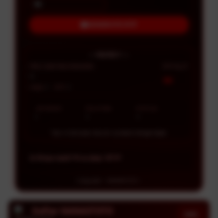
🎰
GENERATE RTP
— READY —
PROVIDER REKOMENDASI
RTP SLOT
-
-
-
-
Mode:
RTP:
JAM RAMAI
POLA MAIN
STATUS
-
-
-
Tips: Ini Simulasi Hiburan. Gunakan Dengan Bijak.
3 Alternatif Provider RTP
Copyright - NANASTOTO -
Daftar NANASTOTO
Info