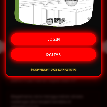
disukai oleh semua pemain.
⚡ STATUS : Sistem
STABIL, CEPAT, dan
TERBARU
Untuk Pengalaman Akses Yang
Maksimal.
LOGIN
DAFTAR
FAQ
©COPYRIGHT 2026 NANASTOTO
Apa itu NANASTOTO dalam kategori
platform permainan digital saat ini?
NANASTOTO merupakan layanan hiburan
digital yang menghadirkan beragam pilihan
Bagaimana cara menggunakan akses
permainan dengan sistem yang dirancang stabil,
cadangan jika terjadi kendala di
akses cepat, serta dukungan alternatif akses
NANASTOTO?