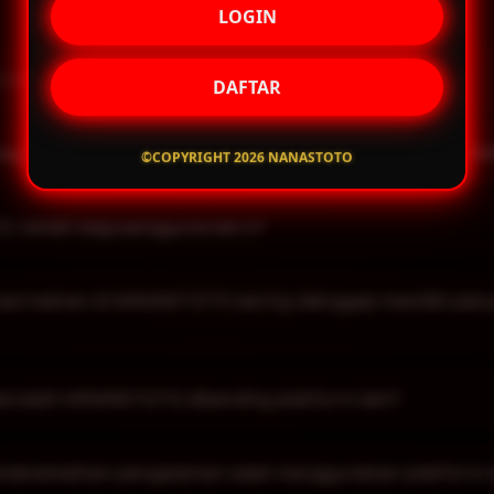
FAQ
LOGIN
alam kategori platform permainan digital saat ini?
DAFTAR
 layanan hiburan digital yang menghadirkan beragam pili
em yang dirancang stabil, akses cepat, serta dukungan alte
ggunakan akses cadangan jika terjadi kendala di NA
dapat terhubung kapan saja.
©COPYRIGHT 2026 NANASTOTO
galami gangguan, pengguna dapat memakai link cadangan r
Hal ini bertujuan agar proses login dan penggunaan tetap ber
 ramah bagi pengguna baru?
cang dengan tampilan yang sederhana serta proses pendaf
guna baru dapat memahami cara penggunaan tanpa kesulita
ermainan di NANASTOTO sering dianggap memiliki pel
ngaruhi oleh variasi fitur serta mekanisme permainan yang b
g baik, pengguna dapat menyesuaikan strategi sesuai pref
lai lebih NANASTOTO dibanding platform lain?
terletak pada kestabilan sistem, kelengkapan pilihan perm
 berbagai perangkat, baik mobile maupun desktop.
maksimalkan pengalaman saat menggunakan platform s