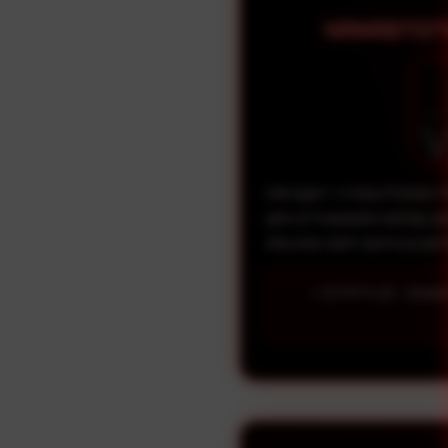
NANASTOTO |
Dengan VreauMobila M
penuh kepada setiap p
disukai oleh semua pem
⚡ STATUS : Sist