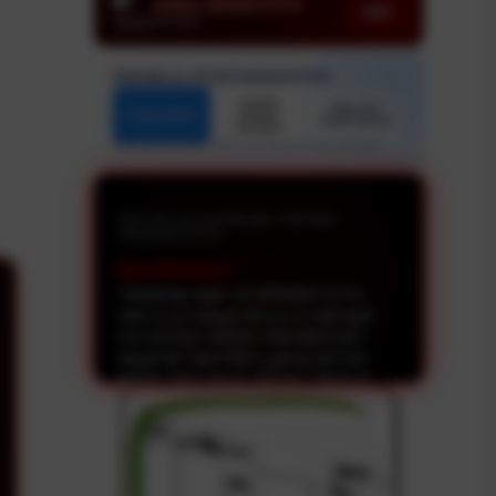
Daftar NANASTOTO
Info
Verified
PROMO & FITUR NANASTOTO
Lomba
Bocoran
Lucky Draw
Panjat
Game Gacor
Turnover
Angka estimasi. Bisa berlaku sesuai kebijakan bank / penyedia.
Review & Komentar Member
NANASTOTO
AnakRimba
"Saya udah pernah nyoba
beberapa platform lainnya, tapi
cuma di NANASTOTO aja yang
paling kerasa stabil dan aman.
Akses link alternatifnya selalu
lancar dan anti nawala, jadi saya
gak pernah kesulitan waktu mau
bermain."