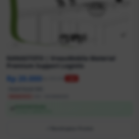
1/6
NANASTOTO | VreauMobila Material
Premium Support Logistic
Rp 20.000
Rp 500.000
-96%
Terjual Terjual 1825
NANASTOTO
SKU:
1S83N0880RID
Autorized Access
💳
Link Resmi NANASTOTO
Bandingkan Produk