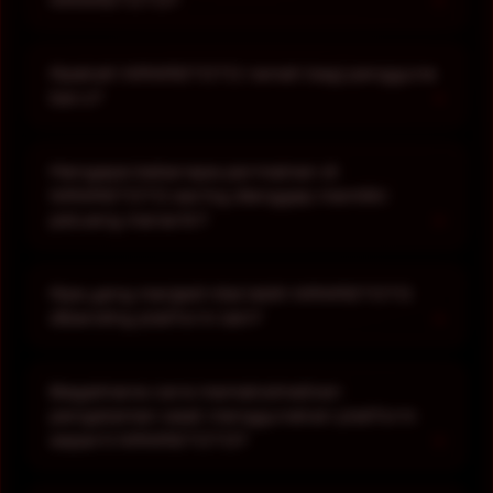
agar pengguna tetap dapat terhubung kapan
saja.
Jika akses utama mengalami gangguan,
pengguna dapat memakai link cadangan resmi
Apakah NANASTOTO ramah bagi pengguna
yang biasanya disediakan. Hal ini bertujuan agar
baru?
proses login dan penggunaan tetap berjalan
lancar tanpa hambatan.
Ya, NANASTOTO dirancang dengan tampilan
yang sederhana serta proses pendaftaran yang
Mengapa beberapa permainan di
mudah, sehingga pengguna baru dapat
NANASTOTO sering dianggap memiliki
memahami cara penggunaan tanpa kesulitan.
peluang menarik?
Hal ini biasanya dipengaruhi oleh variasi fitur
serta mekanisme permainan yang berbeda.
Apa yang menjadi nilai lebih NANASTOTO
Dengan pemahaman yang baik, pengguna dapat
dibanding platform lain?
menyesuaikan strategi sesuai preferensi
masing-masing.
Kelebihan NANASTOTO terletak pada
kestabilan sistem, kelengkapan pilihan
Bagaimana cara memaksimalkan
permainan, serta kemudahan akses dari
pengalaman saat menggunakan platform
berbagai perangkat, baik mobile maupun
seperti NANASTOTO?
desktop.
Pengguna disarankan untuk memahami cara