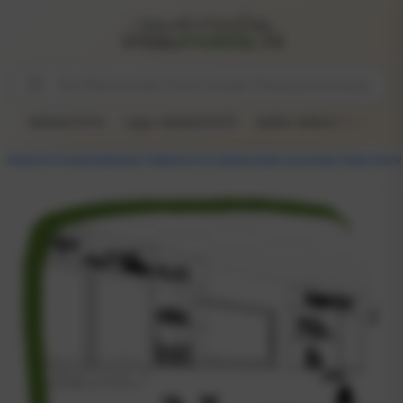
NANASTOTO
Login NANASTOTO
Daftar NANASTOTO
L
NANASTOTO
/
REKOMENDASI TERBAIK
/
SITUS RESMI
/
GAME GACOR
/
BOCORAN INFO
/