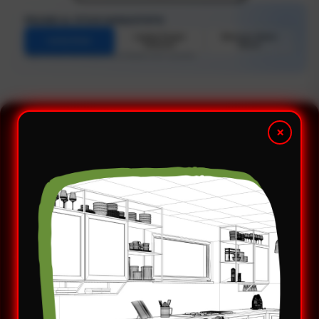
PROMO & FITUR NANASTOTO
Lomba Panjat
Bocoran Game
Lucky Draw
Turnover
Gacor
Angka estimasi. Bisa berlaku sesuai kebijakan bank / penyedia.
NANASTOTO | VreauMobila Material
Premium Support Logistic
Dengan VreauMobila Maerial Premium Support
Logistic NANASTOTO memberikan dukungan
penuh kepada setiap pengunjung untuk
memberikan sebuah fasilitas terbaru yang tentu