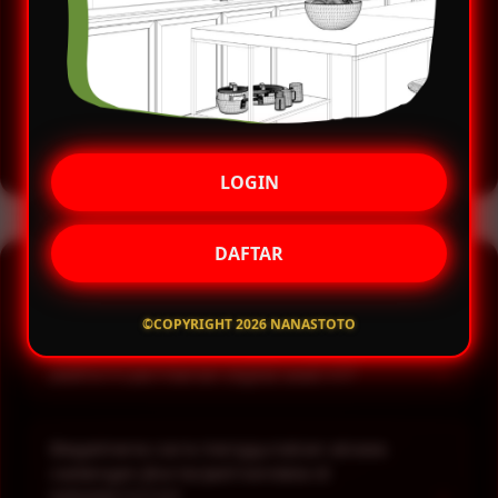
disukai oleh semua pemain.
⚡ STATUS : Sistem
STABIL, CEPAT, dan
TERBARU
Untuk Pengalaman Akses Yang
Maksimal.
LOGIN
DAFTAR
FAQ
©COPYRIGHT 2026 NANASTOTO
Apa itu NANASTOTO dalam kategori
platform permainan digital saat ini?
NANASTOTO merupakan layanan hiburan
digital yang menghadirkan beragam pilihan
Bagaimana cara menggunakan akses
permainan dengan sistem yang dirancang stabil,
cadangan jika terjadi kendala di
akses cepat, serta dukungan alternatif akses
NANASTOTO?