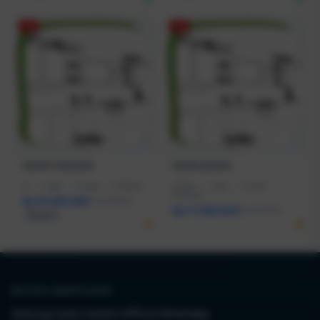
-1%
-1%
SERVER THAILAND
SERVER JEPANG
I7
|
16GB
|
512GB
|
RTX5050
CORE5
|
16GB
|
512GB
|
RTX4050
Rp 28.600.080
Rp 27.999.000
Rp 17.888.000
Rp 18.499.000
Terjual 6
BUTUH BANTUAN?
Hubungi kami melalui Official WhatsApp