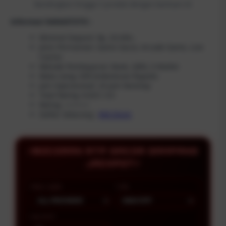
Bandingkan hingga 5 produk dengan bantuan AI
Informasi NANASTOTO :
Minimal Deposit: Rp. 20.000,-
Jenis Permainan: Game Gacor, Arcade Game, Live
Casino
Metode Pembayaran: Bank, QRIS, E-Wallet
Mata Uang: IDR (Indonesian Rupiah)
Jam Operasional: 24 Jam Nonstop
Total Rating: 8.825.123
Rating: ⭐⭐⭐⭐⭐
Daftar Sekarang :
Klik Disini
⚡BOCORAN RTP GACOR GAMPANG
JACKPOT⚡
PROVIDER
TIPE
MIN RTP