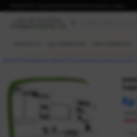
NANASTOTO | VreauMobila Material Premium Support Logistic
NANASTOTO
Login NANASTOTO
Daftar NANASTOTO
NANASTOTO
/
REKOMENDASI TERBAIK
/
SITUS RESMI
/
GAME GACOR
/
BOCORAN INFO
/
NANA
Suppo
Rp 
Terjual
NANAS
Ba