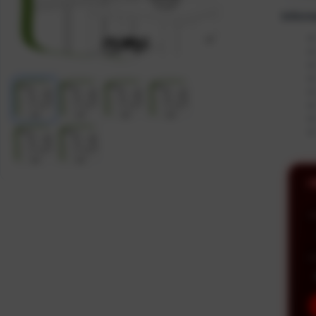
Inform
⚡
P
M