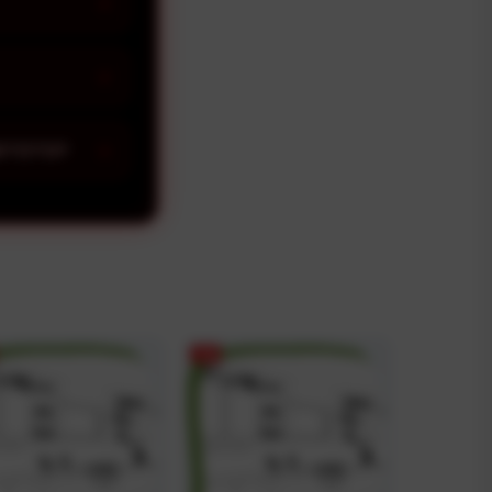
penggunaan
 lebih
sa menikmati
ASTOTO?
ya agar
-1%