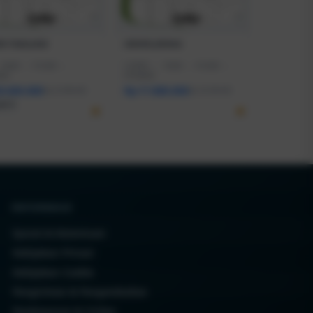
ER THAILAND
SERVER JEPANG
16GB
|
512GB
|
CORE5
|
16GB
|
512GB
|
050
RTX4050
8.600.080
Rp 17.888.000
Rp 27.999.000
Rp 18.499.000
ual 6
INFORMASI
Syarat & Ketentuan
Kebijakan Privasi
Kebijakan Cookie
Pengiriman & Pengembalian
Pembayaran & Cicilan