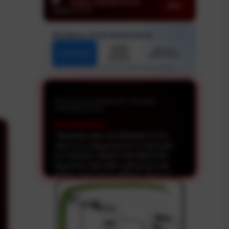
Daftar NANASTOTO
Info
Verified
PROMO & FITUR NANASTOTO
Lomba
Bocoran
Lucky Draw
Panjat
Game Gacor
Turnover
Angka estimasi. Bisa berlaku sesuai kebijakan bank / penyedia.
Review & Komentar Member
NANASTOTO
AnakRimba
"Saya udah pernah nyoba
beberapa platform lainnya, tapi
cuma di NANASTOTO aja yang
paling kerasa stabil dan aman.
Akses link alternatifnya selalu
lancar dan anti nawala, jadi saya
gak pernah kesulitan waktu mau
bermain."