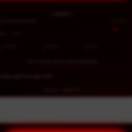
— READY —
ROVIDER REKOMENDASI
RTP SLOT
-
-
-
ode:
RTP:
JAM RAMAI
POLA MAIN
STATUS
-
-
-
Tips: Ini Simulasi Hiburan. Gunakan Dengan Bijak.
 Alternatif Provider RTP
Copyright - NANASTOTO -