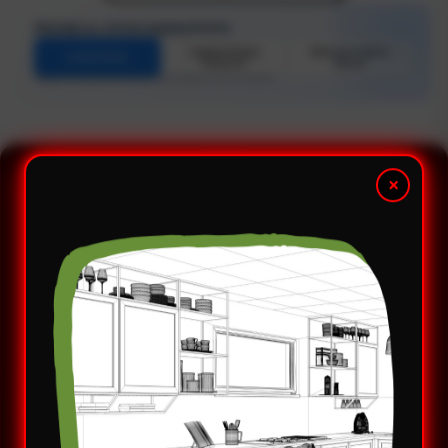
PROMO & FITUR NANASTOTO
Lomba Panjat
Bocoran Game
Lucky Draw
Turnover
Gacor
Angka estimasi. Bisa berlaku sesuai kebijakan bank / penyedia.
NANASTOTO | VreauMobila Material
Premium Support Logistic
Dengan VreauMobila Maerial Premium Support
Logistic NANASTOTO memberikan dukungan
penuh kepada setiap pengunjung untuk
memberikan sebuah fasilitas terbaru yang tentu