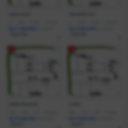
GAME GACOR
PRAGMATIC PLAY
I5
|
16GB
|
512GB
|
RTX3050
I7
|
16GB
|
512GB
|
RTX5050
Rp 11.500.000
Rp 22.887.000
Rp 12.799.000
Rp 21.999.000
Terjual 200+
Terjual 20+
-1%
-1%
SERVER TERGACOR
SLOT88
R7AI
|
16GB
|
1TB
|
RTX5060
R5AI
|
16GB
|
1TB
|
RTX5060
Rp 23.600.000
Rp 18.800.000
Rp 21.399.000
Rp 19.799.000
Terjual 6
Terjual 5