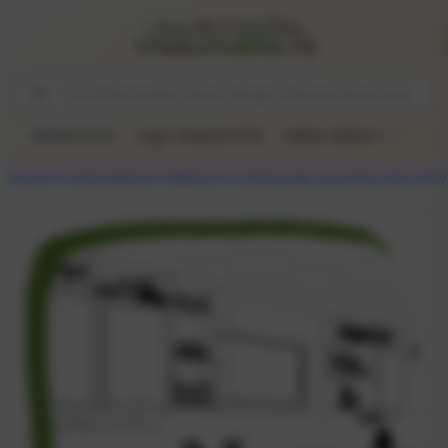
NANASTOTO
Login NANASTOTO
Daftar NANASTOTO
L
NANASTOTO
/
REKOMENDASI TERBAIK
/
SITUS RESMI
/
GAME GACOR
/
BOCORAN INFO
/