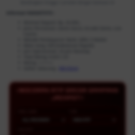
Bandingkan hingga 5 produk dengan bantuan AI
Informasi NANASTOTO :
Minimal Deposit: Rp. 20.000,-
Jenis Permainan: Game Gacor, Arcade Game, Live
Casino
Metode Pembayaran: Bank, QRIS, E-Wallet
Mata Uang: IDR (Indonesian Rupiah)
Jam Operasional: 24 Jam Nonstop
Total Rating: 8.825.123
Rating: ⭐⭐⭐⭐⭐
Daftar Sekarang :
Klik Disini
⚡BOCORAN RTP GACOR GAMPANG
JACKPOT⚡
PROVIDER
TIPE
MIN RTP