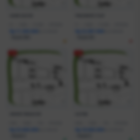
GAME GACOR
PRAGMATIC PLAY
I5
|
16GB
|
512GB
|
RTX3050
I7
|
16GB
|
512GB
|
RTX5050
Rp 11.500.000
Rp 22.887.000
Rp 12.799.000
Rp 21.999.000
Terjual 200+
Terjual 20+
-1%
-1%
SERVER TERGACOR
SLOT88
R7AI
|
16GB
|
1TB
|
RTX5060
R5AI
|
16GB
|
1TB
|
RTX5060
Rp 23.600.000
Rp 18.800.000
Rp 21.399.000
Rp 19.799.000
Terjual 6
Terjual 5