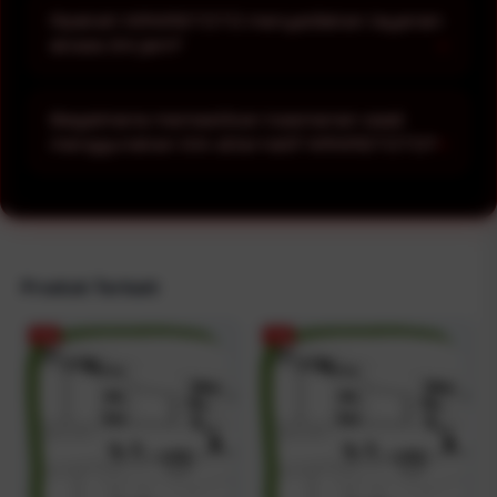
kerja fitur yang tersedia, mengatur penggunaan
Apakah NANASTOTO menyediakan layanan
dengan bijak, serta menyesuaikan pilihan
akses 24 jam?
permainan agar pengalaman yang didapat lebih
optimalm.
Ya, platform ini umumnya dapat diakses selama
24 jam penuh, sehingga pemain bisa menikmati
Bagaimana memastikan keamanan saat
permainan kapan saja tanpa batasan waktu.
menggunakan link alternatif NANASTOTO?
Pastikan hanya menggunakan link resmi yang
dibagikan melalui sumber terpercaya agar
terhindar dari risiko penipuan atau situs palsu.
Produk Terkait
-2%
-1%