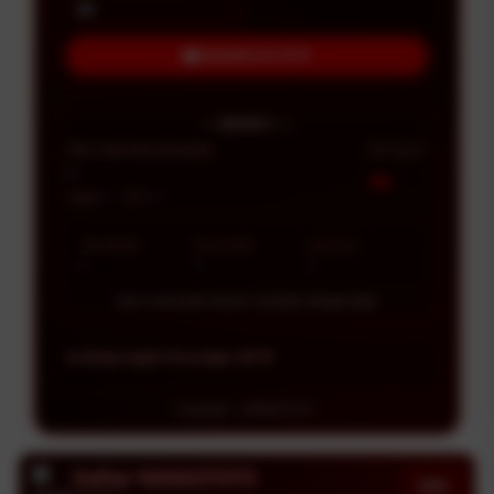
🎰
GENERATE RTP
— READY —
PROVIDER REKOMENDASI
RTP SLOT
-
-
-
-
Mode:
RTP:
JAM RAMAI
POLA MAIN
STATUS
-
-
-
Tips: Ini Simulasi Hiburan. Gunakan Dengan Bijak.
3 Alternatif Provider RTP
Copyright - NANASTOTO -
Daftar NANASTOTO
Info