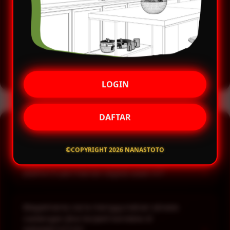
disukai oleh semua pemain.
⚡ STATUS : Sistem
STABIL, CEPAT, dan
TERBARU
Untuk Pengalaman Akses Yang
Maksimal.
LOGIN
DAFTAR
FAQ
©COPYRIGHT 2026 NANASTOTO
Apa itu NANASTOTO dalam kategori
platform permainan digital saat ini?
NANASTOTO merupakan layanan hiburan
digital yang menghadirkan beragam pilihan
Bagaimana cara menggunakan akses
permainan dengan sistem yang dirancang stabil,
cadangan jika terjadi kendala di
akses cepat, serta dukungan alternatif akses
NANASTOTO?