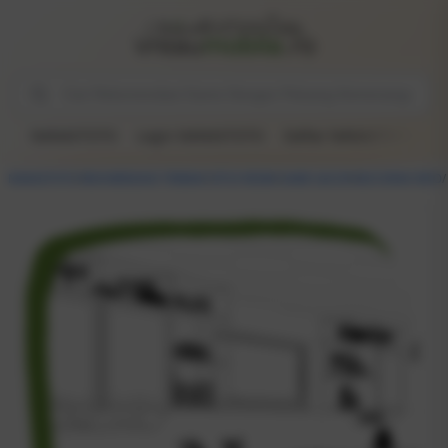
NANASTOTO
Login NANASTOTO
Daftar NANASTOTO
L
NANASTOTO
/
REKOMENDASI TERBAIK
/
SITUS RESMI
/
GAME GACOR
/
BOCORAN INFO
/