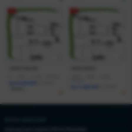
-1%
-1%
SERVER THAILAND
SERVER JEPANG
I7
|
16GB
|
512GB
|
RTX5050
CORE5
|
16GB
|
512GB
|
RTX4050
Rp 28.600.080
Rp 27.999.000
Rp 17.888.000
Rp 18.499.000
Terjual 6
BUTUH BANTUAN?
Hubungi kami melalui Official WhatsApp