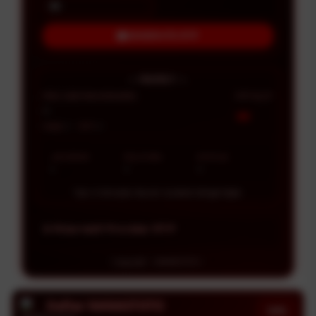
🎰
GENERATE RTP
— READY —
PROVIDER REKOMENDASI
RTP SLOT
-
-
-
-
Mode:
RTP:
JAM RAMAI
POLA MAIN
STATUS
-
-
-
Tips: Ini Simulasi Hiburan. Gunakan Dengan Bijak.
3 Alternatif Provider RTP
Copyright - NANASTOTO -
Daftar NANASTOTO
Info