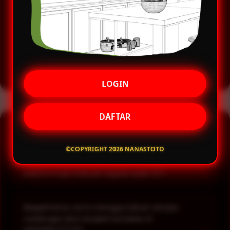
disukai oleh semua pemain.
⚡ STATUS : Sistem
STABIL, CEPAT, dan
TERBARU
Untuk Pengalaman Akses Yang
Maksimal.
LOGIN
DAFTAR
FAQ
©COPYRIGHT 2026 NANASTOTO
Apa itu NANASTOTO dalam kategori
platform permainan digital saat ini?
NANASTOTO merupakan layanan hiburan
digital yang menghadirkan beragam pilihan
Bagaimana cara menggunakan akses
permainan dengan sistem yang dirancang stabil,
cadangan jika terjadi kendala di
akses cepat, serta dukungan alternatif akses
NANASTOTO?