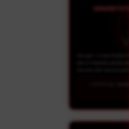
NANASTOTO |
Dengan VreauMobila M
penuh kepada setiap p
disukai oleh semua pem
⚡ STATUS : Sist