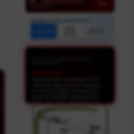
Daftar NANASTOTO
Info
Verified
PROMO & FITUR NANASTOTO
Lomba
Bocoran
Lucky Draw
Panjat
Game Gacor
Turnover
Angka estimasi. Bisa berlaku sesuai kebijakan bank / penyedia.
Review & Komentar Member
NANASTOTO
AnakRimba
"Saya udah pernah nyoba
beberapa platform lainnya, tapi
cuma di NANASTOTO aja yang
paling kerasa stabil dan aman.
Akses link alternatifnya selalu
lancar dan anti nawala, jadi saya
gak pernah kesulitan waktu mau
bermain."