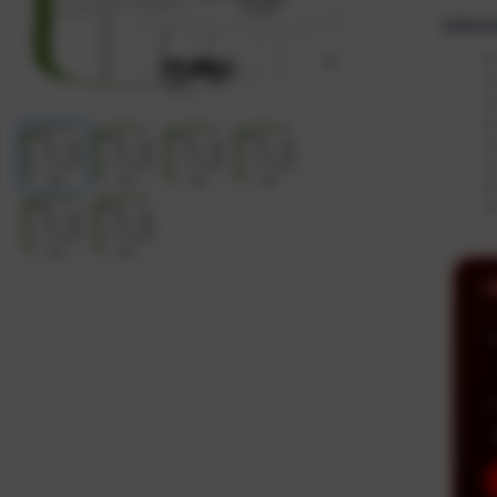
Inform
⚡
P
M