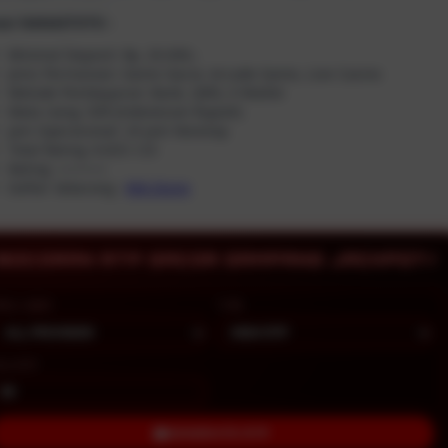
asi NANASTOTO :
Minimal Deposit: Rp. 20.000,-
Jenis Permainan: Game Gacor, Arcade Game, Live Casino
Metode Pembayaran: Bank, QRIS, E-Wallet
Mata Uang: IDR (Indonesian Rupiah)
Jam Operasional: 24 Jam Nonstop
Total Rating: 8.825.123
Rating: ⭐⭐⭐⭐⭐
Daftar Sekarang :
Klik Disini
BOCORAN RTP GACOR GAMPANG JACKPOT⚡
ROVIDER
TIPE
IN RTP
🎰
GENERATE RTP