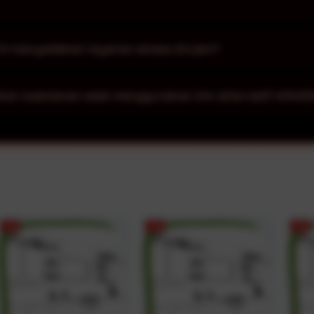
untuk memahami cara kerja fitur yang tersedia, mengatur 
enyesuaikan pilihan permainan agar pengalaman yang didapat
menyediakan layanan akses 24 jam?
mnya dapat diakses selama 24 jam penuh, sehingga pemain bi
 tanpa batasan waktu.
kan keamanan saat menggunakan link alternatif NAN
unakan link resmi yang dibagikan melalui sumber terperca
penipuan atau situs palsu.
-1%
-1%
-1%