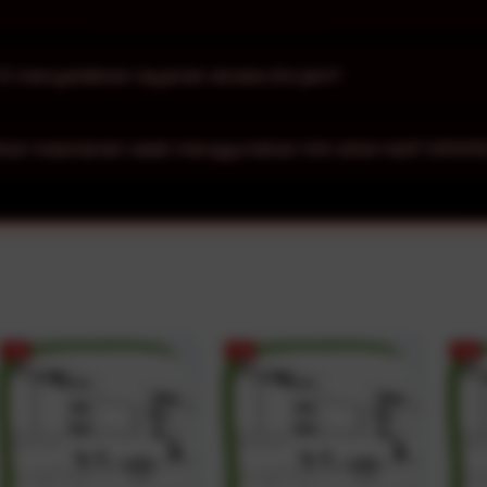
untuk memahami cara kerja fitur yang tersedia, mengatur 
enyesuaikan pilihan permainan agar pengalaman yang didapat
menyediakan layanan akses 24 jam?
mnya dapat diakses selama 24 jam penuh, sehingga pemain bi
 tanpa batasan waktu.
kan keamanan saat menggunakan link alternatif NAN
unakan link resmi yang dibagikan melalui sumber terperca
penipuan atau situs palsu.
-1%
-1%
-1%