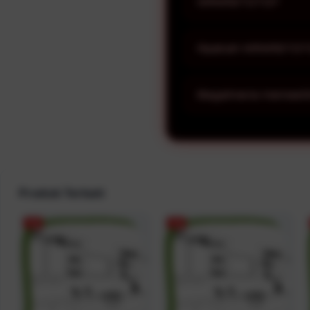
NANASTOTO?
Pengguna disarankan 
dengan bijak, serta m
Apakah NANASTOTO 
optimalm.
Ya, platform ini umu
permainan kapan saja
Bagaimana memasti
Pastikan hanya mengg
terhindar dari risiko 
Produk Terkait
-2%
-1%