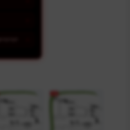
penggunaan
 lebih
sa menikmati
ASTOTO?
ya agar
-1%