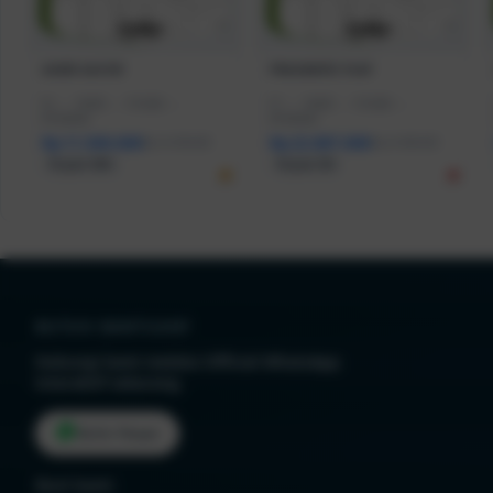
GAME GACOR
PRAGMATIC PLAY
I5
|
16GB
|
512GB
|
I7
|
16GB
|
512GB
|
RTX3050
RTX5050
Rp 11.500.000
Rp 22.887.000
Rp 12.799.000
Rp 21.999.000
Terjual 200+
Terjual 20+
BUTUH BANTUAN?
Hubungi kami melalui Official WhatsApp
interaktif sekarang.
Kirim Pesan
Ikuti kami: