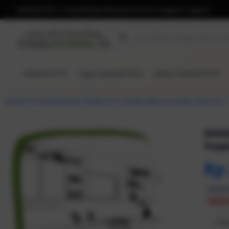
NANASTOTO | VreauMobila Material Premium Support Logistic
NANASTOTO
Login NANASTOTO
Daftar NANASTOTO
NANASTOTO
/
REKOMENDASI TERBAIK
/
SITUS RESMI
/
GAME GACOR
/
BOCORAN INFO
/
NANA
Suppo
Rp 
Terjual
NANAS
Ba