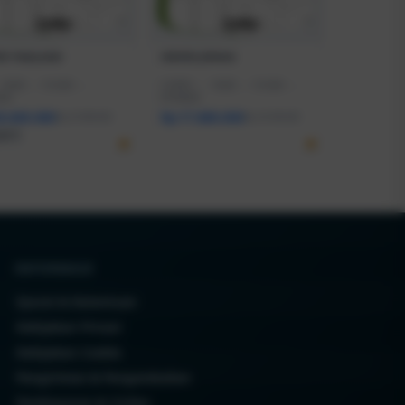
ER THAILAND
SERVER JEPANG
16GB
|
512GB
|
CORE5
|
16GB
|
512GB
|
050
RTX4050
8.600.080
Rp 17.888.000
Rp 27.999.000
Rp 18.499.000
ual 6
INFORMASI
Syarat & Ketentuan
Kebijakan Privasi
Kebijakan Cookie
Pengiriman & Pengembalian
Pembayaran & Cicilan