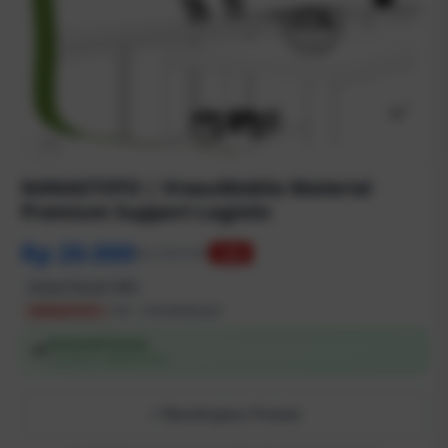
1/6
NANASTOTO | VreauMobila Material
Premium Support Logistic
Rp 20.000
Rp 500.000
-96%
Terjual Terjual 1825
NANASTOTO
SKU:
1S83N0880RID
Autorized Access
💳
Link Resmi NANASTOTO
Bandingkan Produk