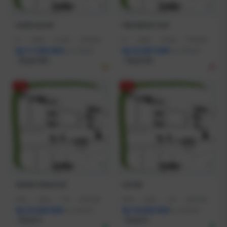
GAME GACOR
PRAGMATIC PLAY
I5
|
16GB
|
512GB
|
RTX3050
I7
|
16GB
|
512GB
|
RTX5050
Rp 11.500.000
Rp 22.887.000
Rp 12.799.000
Rp 21.999.000
Terjual 200+
Terjual 20+
-1%
-1%
SERVER TERGACOR
SLOT88
R7AI
|
16GB
|
1TB
|
RTX5060
R5AI
|
16GB
|
1TB
|
RTX5060
Rp 23.600.000
Rp 18.800.000
Rp 21.399.000
Rp 19.799.000
Terjual 6
Terjual 5