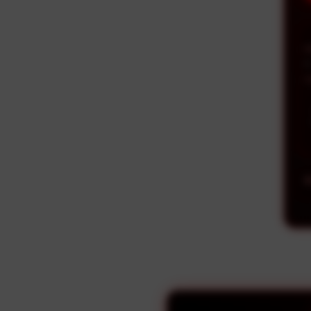
P
-
M
3