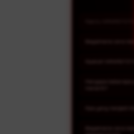
Apa itu NANASTOTO d
NANASTOTO merupakan
permainan dengan sist
Bagaimana cara men
agar pengguna tetap 
Jika akses utama men
biasanya disediakan. 
Apakah NANASTOTO
tanpa hambatan.
Ya, NANASTOTO diran
mudah, sehingga peng
Mengapa beberapa p
menarik?
Hal ini biasanya dipe
Dengan pemahaman yan
Apa yang menjadi ni
masing-masing.
Kelebihan NANASTOTO 
kemudahan akses dari
Bagaimana cara me