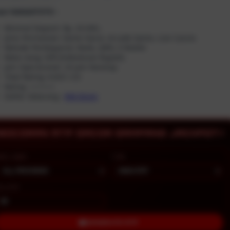
asi NANASTOTO :
Minimal Deposit: Rp. 20.000,-
Jenis Permainan: Game Gacor, Arcade Game, Live Casino
Metode Pembayaran: Bank, QRIS, E-Wallet
Mata Uang: IDR (Indonesian Rupiah)
Jam Operasional: 24 Jam Nonstop
Total Rating: 8.825.123
Rating: ⭐⭐⭐⭐⭐
Daftar Sekarang :
Klik Disini
BOCORAN RTP GACOR GAMPANG JACKPOT⚡
ROVIDER
TIPE
IN RTP
🎰
GENERATE RTP