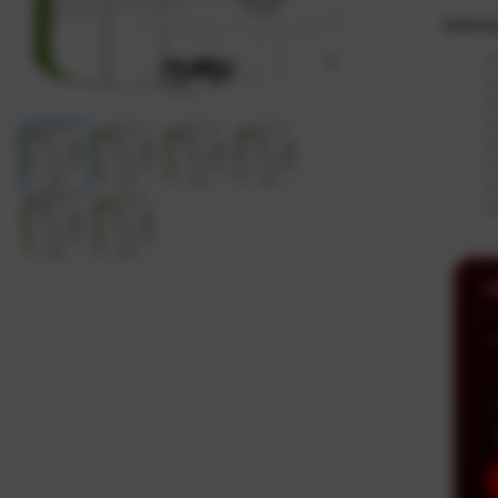
Inform
⚡
P
M