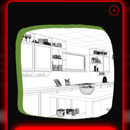
 VreauMobila Material Premium Support Lo
aerial Premium Support Logistic NANASTOTO memberi
engunjung untuk memberikan sebuah fasilitas terbaru ya
ain.
em
STABIL, CEPAT, dan TERBARU
Untuk Pengalaman Ak
Maksimal.