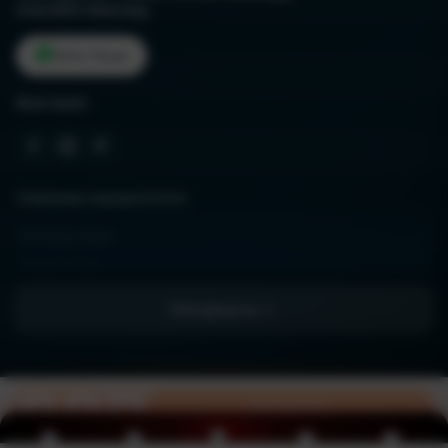
interaktif sekarang.
Kirim Pesan
Ikuti kami:
TENTANG NANASTOTO
Tentang Kami
Kontak Kami
Lokasi Toko
Selengkapnya
FAQ
PT. NANASTOTO
Jl. Progo No.16, Citarum
NANASTOTO ©
2026
PT NANASTOTO. All rights reserved.
Beli Sekarang
Kec. Bandung, Kota Bandung, Jawa Barat 40116
Rp 20.789.000
INFORMASI