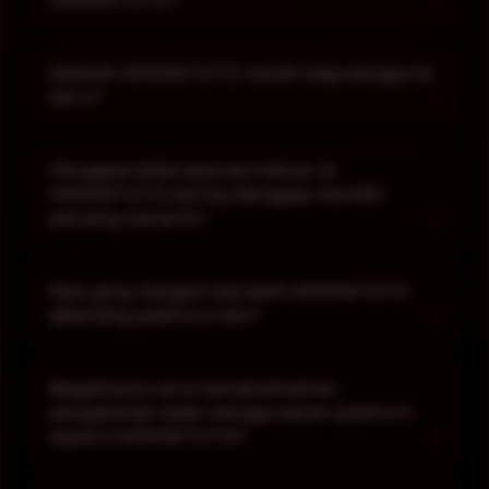
agar pengguna tetap dapat terhubung kapan
saja.
Jika akses utama mengalami gangguan,
pengguna dapat memakai link cadangan resmi
Apakah NANASTOTO ramah bagi pengguna
yang biasanya disediakan. Hal ini bertujuan agar
baru?
proses login dan penggunaan tetap berjalan
lancar tanpa hambatan.
Ya, NANASTOTO dirancang dengan tampilan
yang sederhana serta proses pendaftaran yang
Mengapa beberapa permainan di
mudah, sehingga pengguna baru dapat
NANASTOTO sering dianggap memiliki
memahami cara penggunaan tanpa kesulitan.
peluang menarik?
Hal ini biasanya dipengaruhi oleh variasi fitur
serta mekanisme permainan yang berbeda.
Apa yang menjadi nilai lebih NANASTOTO
Dengan pemahaman yang baik, pengguna dapat
dibanding platform lain?
menyesuaikan strategi sesuai preferensi
masing-masing.
Kelebihan NANASTOTO terletak pada
kestabilan sistem, kelengkapan pilihan
Bagaimana cara memaksimalkan
permainan, serta kemudahan akses dari
pengalaman saat menggunakan platform
berbagai perangkat, baik mobile maupun
seperti NANASTOTO?
desktop.
Pengguna disarankan untuk memahami cara