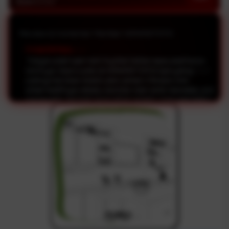
Verified
Review & Komentar Member NANASTOTO
AnakRimba
"Saya udah pernah nyoba beberapa platform
lainnya, tapi cuma di NANASTOTO aja yang
paling kerasa stabil dan aman. Akses link
alternatifnya selalu lancar dan anti nawala, jadi
saya gak pernah kesulitan waktu mau bermain."