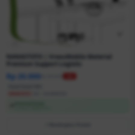
1/6
NANASTOTO | VreauMobila Material
Premium Support Logistic
Rp 20.000
Rp 500.000
-96%
Terjual Terjual 1825
NANASTOTO
SKU:
1S83N0880RID
Autorized Access
💳
Link Resmi NANASTOTO
Bandingkan Produk