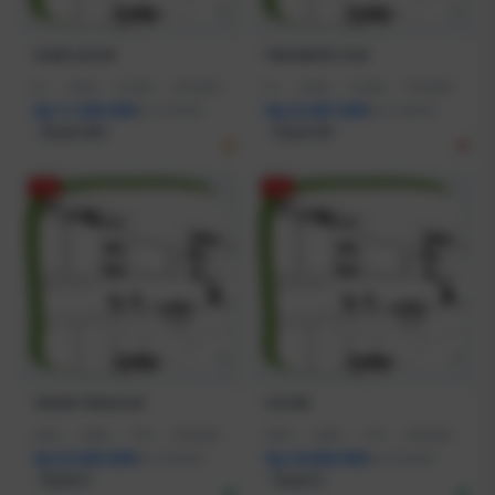
GAME GACOR
PRAGMATIC PLAY
I5
|
16GB
|
512GB
|
RTX3050
I7
|
16GB
|
512GB
|
RTX5050
Rp 11.500.000
Rp 22.887.000
Rp 12.799.000
Rp 21.999.000
Terjual 200+
Terjual 20+
-1%
-1%
SERVER TERGACOR
SLOT88
R7AI
|
16GB
|
1TB
|
RTX5060
R5AI
|
16GB
|
1TB
|
RTX5060
Rp 23.600.000
Rp 18.800.000
Rp 21.399.000
Rp 19.799.000
Terjual 6
Terjual 5