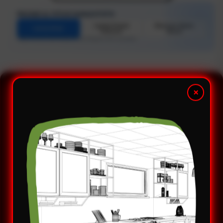
PROMO & FITUR NANASTOTO
Lomba Panjat
Bocoran Game
Lucky Draw
Turnover
Gacor
Angka estimasi. Bisa berlaku sesuai kebijakan bank / penyedia.
NANASTOTO | VreauMobila Material
Premium Support Logistic
Dengan VreauMobila Maerial Premium Support
Logistic NANASTOTO memberikan dukungan
penuh kepada setiap pengunjung untuk
memberikan sebuah fasilitas terbaru yang tentu