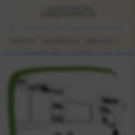
NANASTOTO
Login NANASTOTO
Daftar NANASTOTO
L
NANASTOTO
/
REKOMENDASI TERBAIK
/
SITUS RESMI
/
GAME GACOR
/
BOCORAN INFO
/