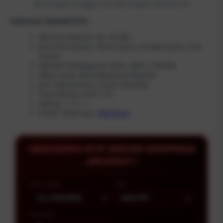
Bandingkan hingga 5 produk dengan bantuan AI
Informasi NANASTOTO :
Minimal Deposit: Rp. 20.000,-
Jenis Permainan: Game Gacor, Arcade Game, Live
Casino
Metode Pembayaran: Bank, QRIS, E-Wallet
Mata Uang: IDR (Indonesian Rupiah)
Jam Operasional: 24 Jam Nonstop
Total Rating: 8.825.123
Rating: ⭐⭐⭐⭐⭐
Daftar Sekarang :
Klik Disini
⚡BOCORAN RTP GACOR GAMPANG
JACKPOT⚡
PROVIDER
TIPE
MIN RTP