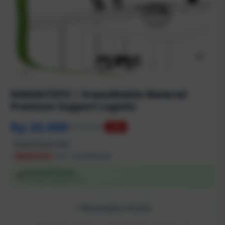
1/6
NANASTOTO | VreauMobila Material
Premium Support Logistic
Rp 20.000
Rp 500.000
-96%
Terjual Terjual 1825
NANASTOTO
SKU:
1S83N0880RID
Autorized Access
💳
Link Resmi NANASTOTO
Bandingkan Produk