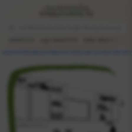
NANASTOTO
Login NANASTOTO
Daftar NANASTOTO
L
NANASTOTO
/
REKOMENDASI TERBAIK
/
SITUS RESMI
/
GAME GACOR
/
BOCORAN INFO
/