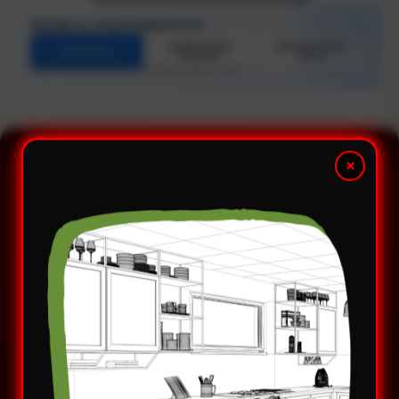
PROMO & FITUR NANASTOTO
Lomba Panjat
Bocoran Game
Lucky Draw
Turnover
Gacor
Angka estimasi. Bisa berlaku sesuai kebijakan bank / penyedia.
NANASTOTO | VreauMobila Material
Premium Support Logistic
Dengan VreauMobila Maerial Premium Support
Logistic NANASTOTO memberikan dukungan
penuh kepada setiap pengunjung untuk
memberikan sebuah fasilitas terbaru yang tentu