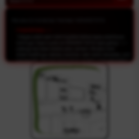
Verified
Review & Komentar Member NANASTOTO
AnakRimba
"Saya udah pernah nyoba beberapa platform
lainnya, tapi cuma di NANASTOTO aja yang
paling kerasa stabil dan aman. Akses link
alternatifnya selalu lancar dan anti nawala, jadi
saya gak pernah kesulitan waktu mau bermain."