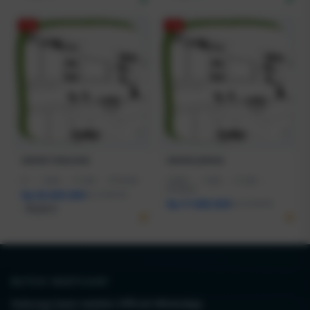
-1%
-1%
SERVER THAILAND
SERVER JEPANG
I7
|
16GB
|
512GB
|
RTX5050
CORE5
|
16GB
|
512GB
|
RTX4050
Rp 28.600.080
Rp 27.999.000
Rp 17.888.000
Rp 18.499.000
Terjual 6
BUTUH BANTUAN?
Hubungi kami melalui Official WhatsApp