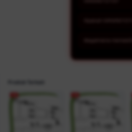
NANASTOTO?
Pengguna disarankan 
dengan bijak, serta m
Apakah NANASTOTO 
optimalm.
Ya, platform ini umu
permainan kapan saja
Bagaimana memasti
Pastikan hanya mengg
terhindar dari risiko 
Produk Terkait
-2%
-1%