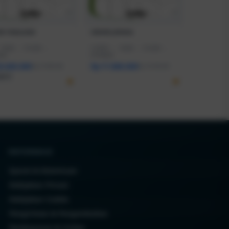
ER THAILAND
SERVER JEPANG
16GB
|
512GB
|
CORE5
|
16GB
|
512GB
|
050
RTX4050
8.600.080
Rp 17.888.000
Rp 27.999.000
Rp 18.499.000
ual 6
INFORMASI
Syarat & Ketentuan
Kebijakan Privasi
Kebijakan Cookie
Pengiriman & Pengembalian
Pembayaran & Cicilan