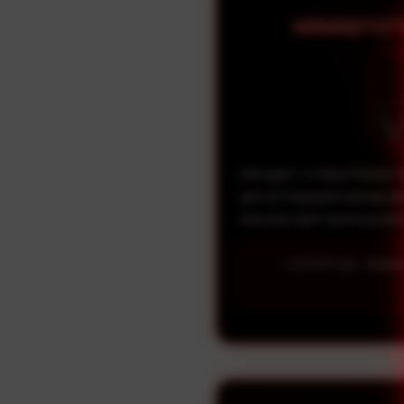
NANASTOTO |
Dengan VreauMobila M
penuh kepada setiap p
disukai oleh semua pem
⚡ STATUS : Sist