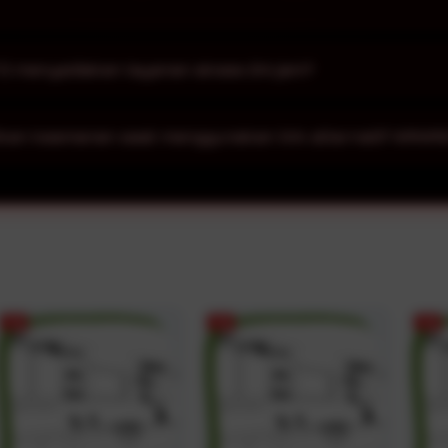
untuk memahami cara kerja fitur yang tersedia, mengatur 
enyesuaikan pilihan permainan agar pengalaman yang didapat
menyediakan layanan akses 24 jam?
mnya dapat diakses selama 24 jam penuh, sehingga pemain bi
 tanpa batasan waktu.
kan keamanan saat menggunakan link alternatif NAN
unakan link resmi yang dibagikan melalui sumber terperca
penipuan atau situs palsu.
-1%
-1%
-1%