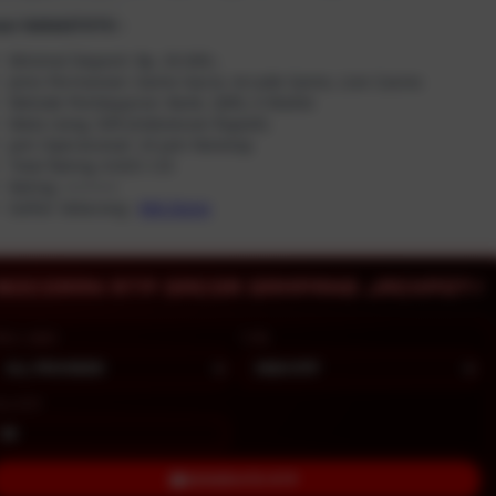
asi NANASTOTO :
Minimal Deposit: Rp. 20.000,-
Jenis Permainan: Game Gacor, Arcade Game, Live Casino
Metode Pembayaran: Bank, QRIS, E-Wallet
Mata Uang: IDR (Indonesian Rupiah)
Jam Operasional: 24 Jam Nonstop
Total Rating: 8.825.123
Rating: ⭐⭐⭐⭐⭐
Daftar Sekarang :
Klik Disini
BOCORAN RTP GACOR GAMPANG JACKPOT⚡
ROVIDER
TIPE
IN RTP
🎰
GENERATE RTP