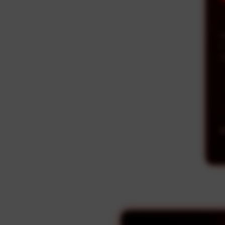
P
-
M
3