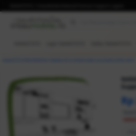
NANASTOTO | VreauMobila Material Premium Support Logistic
NANASTOTO
Login NANASTOTO
Daftar NANASTOTO
NANASTOTO
/
REKOMENDASI TERBAIK
/
SITUS RESMI
/
GAME GACOR
/
BOCORAN INFO
/
NANA
Suppo
Rp 
Terjual
NANAS
Ba