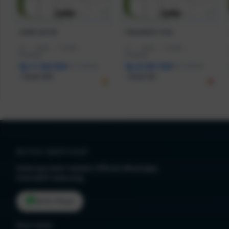
GAME GACOR
PRAGMATIC PLAY
I5
|
16GB
|
512GB
|
I7
|
16GB
|
512GB
|
RTX3050
RTX5050
Rp 11.500.000
Rp 22.887.000
Rp 12.799.000
Rp 21.999.000
Terjual 200+
Terjual 20+
BUTUH BANTUAN?
Hubungi kami melalui Official WhatsApp
interaktif sekarang.
Kirim Pesan
Ikuti kami: