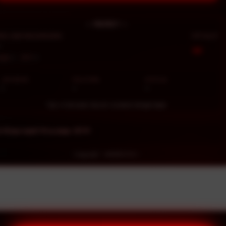
— READY —
ROVIDER REKOMENDASI
RTP SLOT
-
-
-
ode:
RTP:
JAM RAMAI
POLA MAIN
STATUS
-
-
-
Tips: Ini Simulasi Hiburan. Gunakan Dengan Bijak.
 Alternatif Provider RTP
Copyright - NANASTOTO -